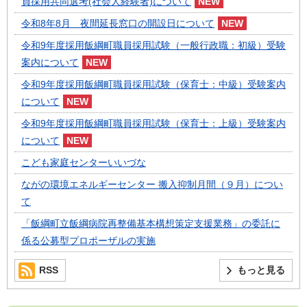
員採用共同選考(社会人経験者)について
令和8年8月 夜間延長窓口の開設日について
令和9年度採用飯綱町職員採用試験（一般行政職：初級）受験
案内について
令和9年度採用飯綱町職員採用試験（保育士：中級）受験案内
について
令和9年度採用飯綱町職員採用試験（保育士：上級）受験案内
について
こども家庭センターいいづな
ながの環境エネルギーセンター 搬入抑制月間（９月）につい
て
「飯綱町立飯綱病院再整備基本構想策定支援業務」の委託に
係る公募型プロポーザルの実施
RSS
もっと見る