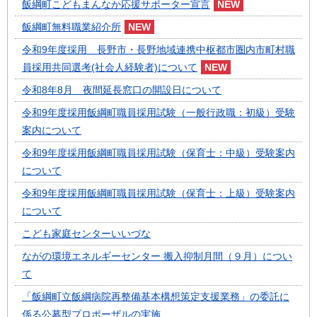
飯綱町こどもまんなか応援サポーター宣言
飯綱町無料職業紹介所
令和9年度採用 長野市・長野地域連携中枢都市圏内市町村職
員採用共同選考(社会人経験者)について
令和8年8月 夜間延長窓口の開設日について
令和9年度採用飯綱町職員採用試験（一般行政職：初級）受験
案内について
令和9年度採用飯綱町職員採用試験（保育士：中級）受験案内
について
令和9年度採用飯綱町職員採用試験（保育士：上級）受験案内
について
こども家庭センターいいづな
ながの環境エネルギーセンター 搬入抑制月間（９月）につい
て
「飯綱町立飯綱病院再整備基本構想策定支援業務」の委託に
係る公募型プロポーザルの実施