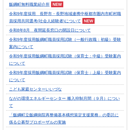
飯綱町無料職業紹介所
令和9年度採用 長野市・長野地域連携中枢都市圏内市町村職
員採用共同選考(社会人経験者)について
令和8年8月 夜間延長窓口の開設日について
令和9年度採用飯綱町職員採用試験（一般行政職：初級）受験
案内について
令和9年度採用飯綱町職員採用試験（保育士：中級）受験案内
について
令和9年度採用飯綱町職員採用試験（保育士：上級）受験案内
について
こども家庭センターいいづな
ながの環境エネルギーセンター 搬入抑制月間（９月）につい
て
「飯綱町立飯綱病院再整備基本構想策定支援業務」の委託に
係る公募型プロポーザルの実施