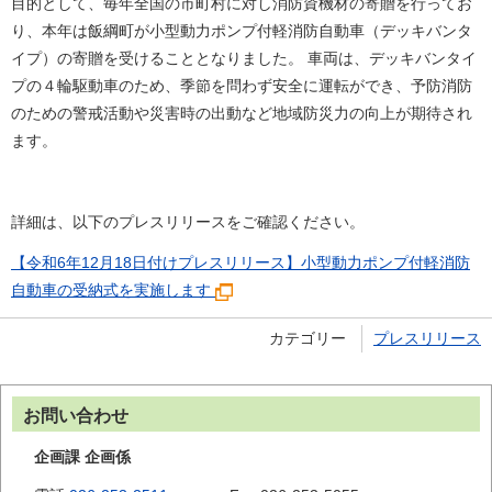
目的として、毎年全国の市町村に対し消防資機材の寄贈を行ってお
り、本年は飯綱町が小型動力ポンプ付軽消防自動車（デッキバンタ
イプ）の寄贈を受けることとなりました。 車両は、デッキバンタイ
プの４輪駆動車のため、季節を問わず安全に運転ができ、予防消防
のための警戒活動や災害時の出動など地域防災力の向上が期待され
ます。
詳細は、以下のプレスリリースをご確認ください。
【令和6年12月18日付けプレスリリース】小型動力ポンプ付軽消防
自動車の受納式を実施します
カテゴリー
プレスリリース
お問い合わせ
企画課 企画係