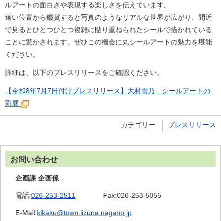
ルアートの面白さや表現する楽しさを伝えています。
遠い位置から鑑賞すると写真のようなリアルな世界が広がり、間近
で見るとひとつひとつ複雑に貼り重ねられたシールで描かれている
ことに驚かされます。ぜひこの機会に丸シールアートの魅力を堪能
ください。
詳細は、以下のプレスリリースをご確認ください。
【令和8年7月7日付けプレスリリース】大村雪乃 シールアートの
彩展
カテゴリー
プレスリリース
お問い合わせ
企画課 企画係
電話:
026-253-2511
Fax:
026-253-5055
E-Mail:
kikaku@town.iizuna.nagano.jp