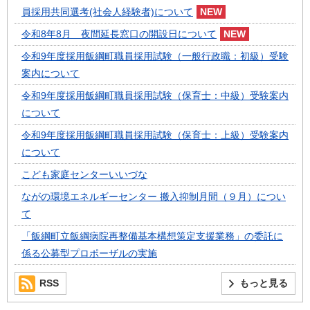
員採用共同選考(社会人経験者)について
令和8年8月 夜間延長窓口の開設日について
令和9年度採用飯綱町職員採用試験（一般行政職：初級）受験
案内について
令和9年度採用飯綱町職員採用試験（保育士：中級）受験案内
について
令和9年度採用飯綱町職員採用試験（保育士：上級）受験案内
について
こども家庭センターいいづな
ながの環境エネルギーセンター 搬入抑制月間（９月）につい
て
「飯綱町立飯綱病院再整備基本構想策定支援業務」の委託に
係る公募型プロポーザルの実施
RSS
もっと見る