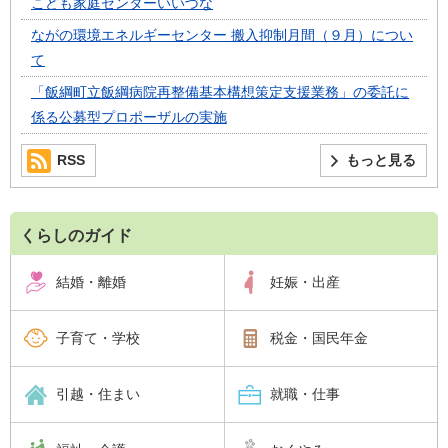
こども家庭センターいいづな
ながの環境エネルギーセンター 搬入抑制月間（９月）につい
て
「飯綱町立飯綱病院再整備基本構想策定支援業務」の委託に
係る公募型プロポーザルの実施
RSS
もっと見る
くらしのガイド
結婚・離婚
妊娠・出産
子育て・学校
税金・国民年金
引越・住まい
就職・仕事