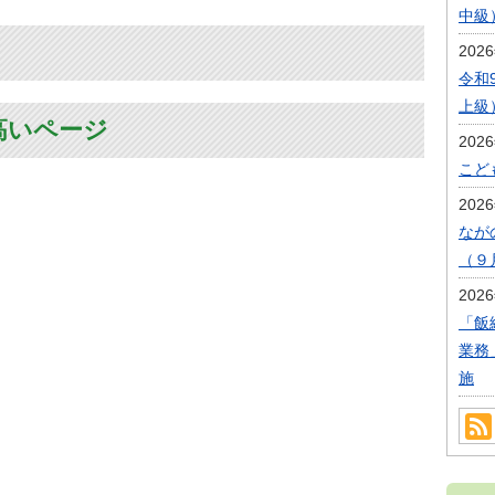
中級
202
令和
上級
高いページ
202
こど
202
なが
（９
202
「飯
業務
施