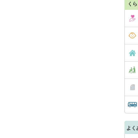
くら
よく