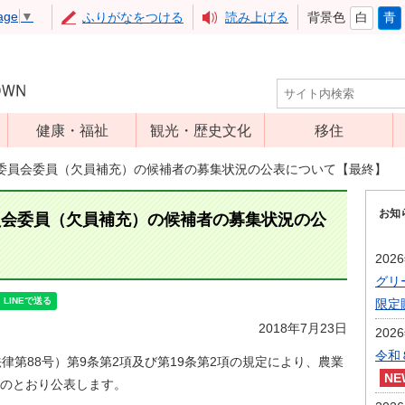
age
▼
ふりがなをつける
読み上げる
背景色
白
青
健康・福祉
観光・歴史文化
移住
児童福祉
観光
委員会委員（欠員補充）の候補者の募集状況の公表について【最終】
高齢者福祉
アップルミュー
お知
ジアム
員会委員（欠員補充）の候補者の募集状況の公
介護保険
いいづな歴史ふ
障害福祉
202
れあい館
グリ
保健・医療
レジャー・スポ
限定
健康増進
ーツ
2018年7月23日
202
予防接種
文化財
令和
第88号）第9条第2項及び第19条第2項の規定により、農業
食育
のとおり公表します。