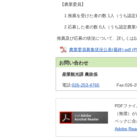
金
【農業委員】
住まい・土地
人権・平和啓発
1 推薦を受けた者の数 1人（うち認定
環境・ゴミ
学校給食
上下水道
2 応募した者の数 0人（うち認定農業者
児童クラブ
交通・道路
推薦及び応募の状況について、詳しくは
飯綱町コミュニ
安全・防犯
農業委員募集状況公表(最終).pdf (PD
ティスクール
ペット・動物
お問い合わせ
相談窓口
産業観光課 農政係
電話:
026-253-4765
Fax:
026-2
PDFファイ
（無償）が
ペックに合
Adobe R