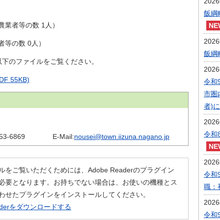
202
飯綱
農業者等の数 1人）
202
等の数 0人）
飯綱
以下のファイルをご覧ください。
202
F 55KB)
令和
市圏
者)
202
令和
53-6869
E-Mail:
nousei@town.iizuna.nagano.jp
202
ルをご覧いただくためには、Adobe Readerのプラグイン
令和
必要となります。お持ちでない場合は、お使いの機種とス
職：
わせたプラグインをインストールしてください。
202
eaderをダウンロードする
令和