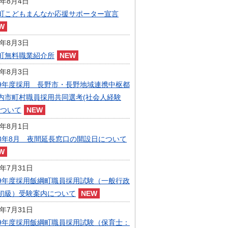
6年8月4日
指定管理者制度
町こどもまんなか応援サポーター宣言
人事・職員募集
人材募集
統計・人口
6年8月3日
広報・広聴
町無料職業紹介所
まちづくり
6年8月3日
庁舎建設
9年度採用 長野市・長野地域連携中枢都
内市町村職員採用共同選考(社会人経験
について
6年8月1日
8年8月 夜間延長窓口の開設日について
6年7月31日
9年度採用飯綱町職員採用試験（一般行政
初級）受験案内について
6年7月31日
9年度採用飯綱町職員採用試験（保育士：