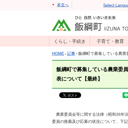
本文へ
Select Langu
くらし・手続き
子育て・教育
戸籍・住民票・
年齢別子育て情
HOME
›
記事
›
飯綱町で募集している農業
印鑑証明
報
住民登録
子育て支援
飯綱町で募集している農業委
戸籍届出
母子の健康・予
表について【最終】
防接種
マイナンバー
保育園
届出
小学校・中学校
消防・防災
生涯学習
農業委員会等に関する法律（昭和26年法律
年金・保険
委員の推薦及び応募の状況について、下記
学校教育・奨学
税金