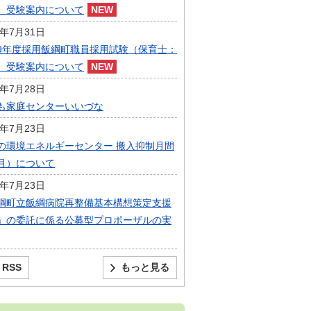
）受験案内について
6年7月31日
9年度採用飯綱町職員採用試験（保育士：
）受験案内について
6年7月28日
も家庭センターいいづな
6年7月23日
の環境エネルギーセンター 搬入抑制月間
月）について
6年7月23日
綱町立飯綱病院再整備基本構想策定支援
」の委託に係る公募型プロポーザルの実
RSS
もっと見る