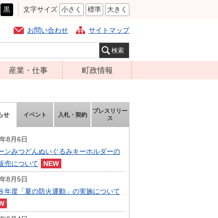
黒
文字サイズ
小さく
標準
大きく
お問い合わせ
サイトマップ
産業・仕事
町政情報
経営支援・金融
町の概要
支援・企業立地
組織案内
プレスリリー
らせ
イベント
入札・契約
就労支援
ス
庁舎案内
商工業振興
町長の部屋
6年8月6日
農林業振興
ーンみつどんぬいぐるみキーホルダーの
ふるさと納税
販売について
届出・証明・法
施策・計画
令・規制
6年8月5日
都市整備
８年度「夏の防火運動」の実施について
企業の税金
選挙
入札・契約
財政・行政改革