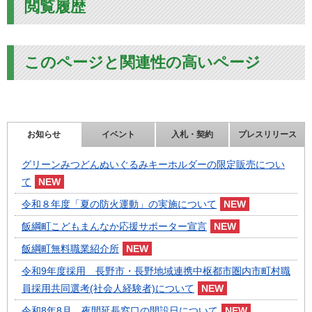
閲覧履歴
このページと関連性の高いページ
お知らせ
イベント
入札・契約
プレスリリース
グリーンみつどんぬいぐるみキーホルダーの限定販売につい
て
令和８年度「夏の防火運動」の実施について
飯綱町こどもまんなか応援サポーター宣言
飯綱町無料職業紹介所
令和9年度採用 長野市・長野地域連携中枢都市圏内市町村職
員採用共同選考(社会人経験者)について
令和8年8月 夜間延長窓口の開設日について