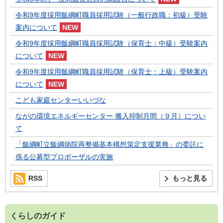
令和9年度採用飯綱町職員採用試験（一般行政職：初級）受験
案内について
令和9年度採用飯綱町職員採用試験（保育士：中級）受験案内
について
令和9年度採用飯綱町職員採用試験（保育士：上級）受験案内
について
こども家庭センターいいづな
ながの環境エネルギーセンター 搬入抑制月間（９月）につい
て
「飯綱町立飯綱病院再整備基本構想策定支援業務」の委託に
係る公募型プロポーザルの実施
RSS
もっと見る
くらしのガイド