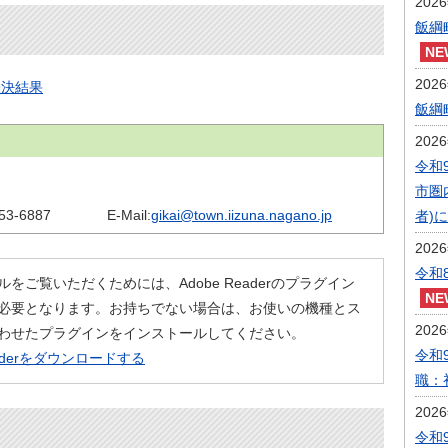
202
飯綱
202
表決結果
飯綱
202
令和
市圏
53-6887
E-Mail:
gikai@town.iizuna.nagano.jp
者)
202
令和
ルをご覧いただくためには、Adobe Readerのプラグイン
必要となります。お持ちでない場合は、お使いの機種とス
202
わせたプラグインをインストールしてください。
令和
eaderをダウンロードする
職：
202
令和