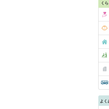
くら
よく