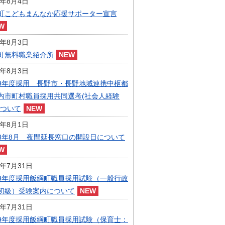
6年8月4日
指定管理者制度
町こどもまんなか応援サポーター宣言
人事・職員募集
人材募集
統計・人口
6年8月3日
広報・広聴
町無料職業紹介所
まちづくり
6年8月3日
庁舎建設
9年度採用 長野市・長野地域連携中枢都
内市町村職員採用共同選考(社会人経験
について
6年8月1日
8年8月 夜間延長窓口の開設日について
6年7月31日
9年度採用飯綱町職員採用試験（一般行政
初級）受験案内について
6年7月31日
9年度採用飯綱町職員採用試験（保育士：