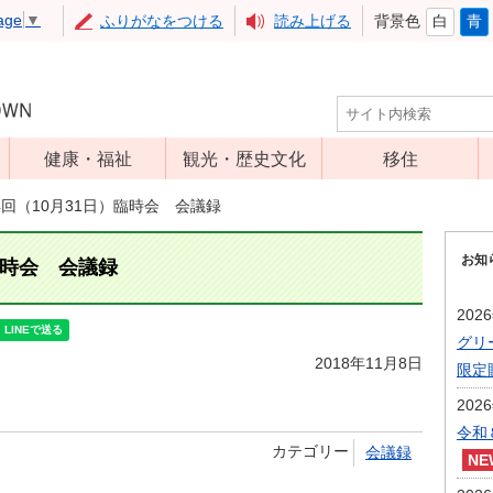
age
▼
ふりがなをつける
読み上げる
背景色
白
青
健康・福祉
観光・歴史文化
移住
児童福祉
観光
4回（10月31日）臨時会 会議録
高齢者福祉
アップルミュー
お知
ジアム
臨時会 会議録
介護保険
いいづな歴史ふ
障害福祉
202
れあい館
グリ
保健・医療
レジャー・スポ
2018年11月8日
限定
健康増進
ーツ
202
予防接種
文化財
令和
カテゴリー
会議録
食育