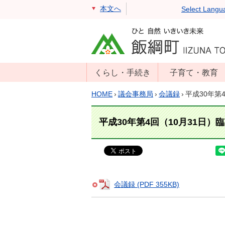
本文へ
Select Langu
くらし・手続き
子育て・教育
戸籍・住民票・
年齢別子育て情
HOME
›
議会事務局
›
会議録
›
平成30年第
印鑑証明
報
住民登録
子育て支援
平成30年第4回（10月31日）
戸籍届出
母子の健康・予
防接種
マイナンバー
保育園
届出
小学校・中学校
会議録 (PDF 355KB)
消防・防災
生涯学習
年金・保険
学校教育・奨学
税金