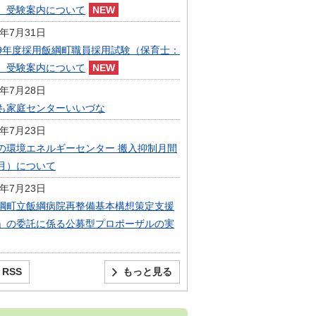
）受験案内について
6年7月31日
9年度採用飯綱町職員採用試験（保育士：
）受験案内について
6年7月28日
も家庭センターいいづな
6年7月23日
の環境エネルギーセンター 搬入抑制月間
月）について
6年7月23日
綱町立飯綱病院再整備基本構想策定支援
」の委託に係る公募型プロポーザルの実
RSS
もっと見る