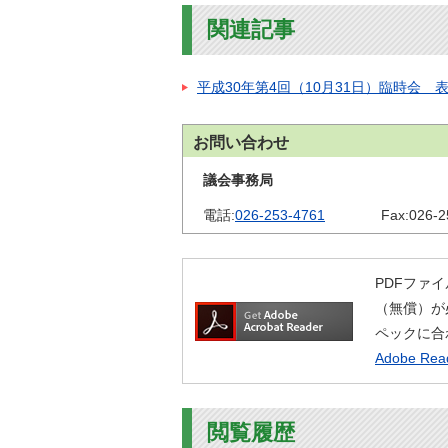
金
住まい・土地
関連記事
人権・平和啓発
環境・ゴミ
学校給食
平成30年第4回（10月31日）臨時会 
上下水道
児童クラブ
交通・道路
飯綱町コミュニ
お問い合わせ
安全・防犯
ティスクール
議会事務局
ペット・動物
電話:
026-253-4761
Fax:
026-2
相談窓口
PDFファイ
（無償）が
ペックに合
Adobe R
閲覧履歴