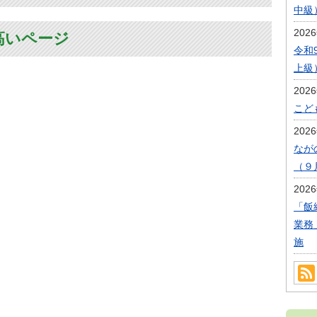
中級
202
高いページ
令和
上級
202
こど
202
なが
（９
202
「飯
業務
施