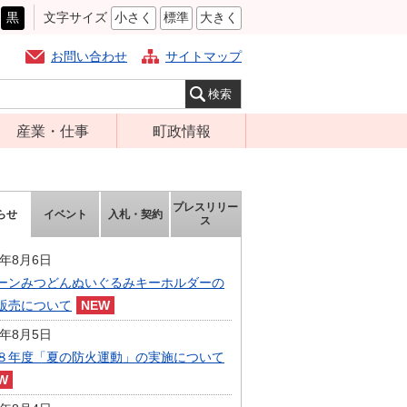
黒
文字サイズ
小さく
標準
大きく
お問い合わせ
サイトマップ
産業・仕事
町政情報
経営支援・金融
町の概要
支援・企業立地
組織案内
プレスリリー
らせ
イベント
入札・契約
就労支援
ス
庁舎案内
商工業振興
町長の部屋
6年8月6日
農林業振興
ーンみつどんぬいぐるみキーホルダーの
ふるさと納税
販売について
届出・証明・法
施策・計画
令・規制
6年8月5日
都市整備
８年度「夏の防火運動」の実施について
企業の税金
選挙
入札・契約
財政・行政改革