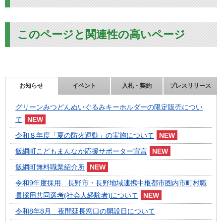
このページと関連性の高いページ
お知らせ
イベント
入札・契約
プレスリリース
グリーンみつどんぬいぐるみキーホルダーの限定販売につい
て
令和８年度「夏の防火運動」の実施について
飯綱町こどもまんなか応援サポーター宣言
飯綱町無料職業紹介所
令和9年度採用 長野市・長野地域連携中枢都市圏内市町村職
員採用共同選考(社会人経験者)について
令和8年8月 夜間延長窓口の開設日について