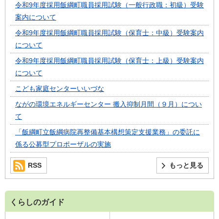
令和9年度採用飯綱町職員採用試験（一般行政職：初級）受験
案内について
令和9年度採用飯綱町職員採用試験（保育士：中級）受験案内
について
令和9年度採用飯綱町職員採用試験（保育士：上級）受験案内
について
こども家庭センターいいづな
ながの環境エネルギーセンター 搬入抑制月間（９月）につい
て
「飯綱町立飯綱病院再整備基本構想策定支援業務」の委託に
係る公募型プロポーザルの実施
RSS
もっと見る
くらしのガイド