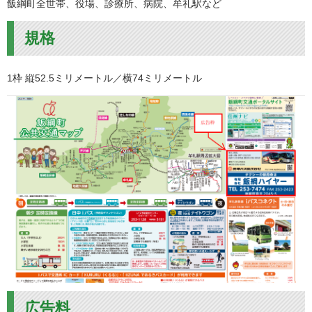
飯綱町全世帯、役場、診療所、病院、牟礼駅など
規格
1枠 縦52.5ミリメートル／横74ミリメートル
広告料