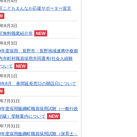
6年8月4日
指定管理者制度
町こどもまんなか応援サポーター宣言
人事・職員募集
人材募集
統計・人口
6年8月3日
広報・広聴
町無料職業紹介所
まちづくり
6年8月3日
庁舎建設
9年度採用 長野市・長野地域連携中枢都
内市町村職員採用共同選考(社会人経験
について
6年8月1日
8年8月 夜間延長窓口の開設日について
6年7月31日
9年度採用飯綱町職員採用試験（一般行政
初級）受験案内について
6年7月31日
9年度採用飯綱町職員採用試験（保育士：