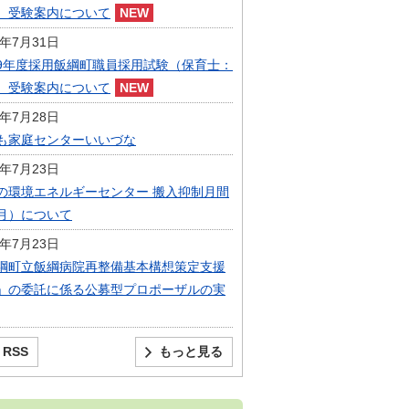
）受験案内について
6年7月31日
9年度採用飯綱町職員採用試験（保育士：
）受験案内について
6年7月28日
も家庭センターいいづな
6年7月23日
の環境エネルギーセンター 搬入抑制月間
月）について
6年7月23日
綱町立飯綱病院再整備基本構想策定支援
」の委託に係る公募型プロポーザルの実
RSS
もっと見る