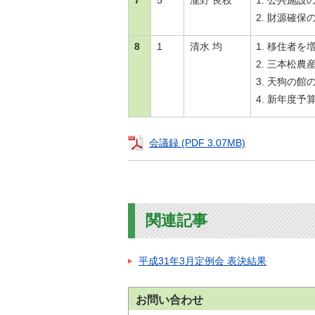
7
5
瀧野 良枝
公共施設
財源確保
8
1
清水 均
移住者を増
三本松農
天狗の館
新年度予
会議録 (PDF 3.07MB)
関連記事
平成31年3月定例会 表決結果
お問い合わせ