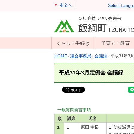
本文へ
Select Langu
くらし・手続き
子育て・教育
戸籍・住民票・
年齢別子育て情
HOME
›
議会事務局
›
会議録
›
平成31年3
印鑑証明
報
住民登録
子育て支援
平成31年3月定例会 会議録
戸籍届出
母子の健康・予
防接種
マイナンバー
保育園
届出
小学校・中学校
一般質問発言事項
消防・防災
生涯学習
順
議席
氏名
年金・保険
1
1
原田 幸長
防災減災
学校教育・奨学
税金