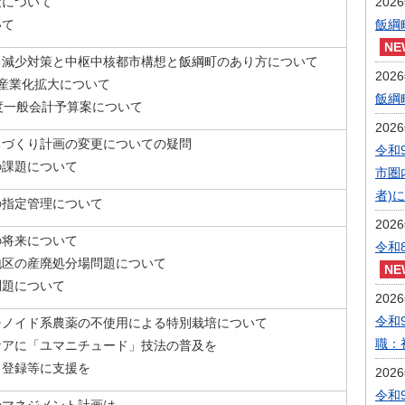
策について
202
いて
飯綱
口減少対策と中枢中核都市構想と飯綱町のあり方について
202
産業化拡大について
飯綱
度一般会計予算案について
202
ちづくり計画の変更についての疑問
令和
の課題について
市圏
者)
の指定管理について
202
の将来について
令和
地区の産廃処分場問題について
問題について
202
令和
チノイド系農薬の不使用による特別栽培について
職：
ケアに「ユマニチュード」技法の普及を
ク登録等に支援を
202
令和