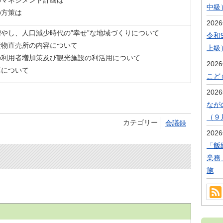
のマネジメント計画は
中級
の方策は
202
やし、人口減少時代の”幸せ”な地域づくりについて
令和
産物直売所の内容について
上級
の利用者増加策及び観光施設の利活用について
202
算について
こど
202
なが
（９
カテゴリー
会議録
202
「飯
業務
施