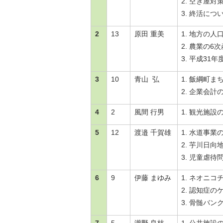
空き屋対
金
住まい・土地
終活につ
人権・平和啓発
環境・ゴミ
2
13
原田 重美
地方の人
学校給食
上下水道
農業の6次
児童クラブ
平成31年
交通・道路
飯綱町コミュニ
安全・防犯
3
10
青山 弘
飯綱町ま
ティスクール
企業会計
ペット・動物
相談窓口
4
2
風間 行男
観光施設
5
12
渡邉 千賀雄
水道事業
芋川日向
児童虐待
6
9
伊藤 まゆみ
ネオニコ
認知症の
骨髄バン