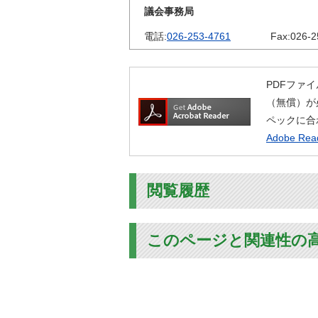
議会事務局
電話:
026-253-4761
Fax:
026-2
PDFファイ
（無償）が
ペックに合
Adobe R
閲覧履歴
このページと関連性の