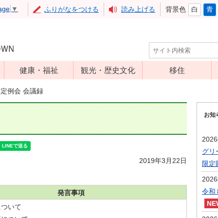
age
▼
ふりがなをつける
読み上げる
背景色
白
青
健康・福祉
観光・歴史文化
移住
児童福祉
観光
月定例会 会議録
高齢者福祉
アップルミュー
お知
ジアム
介護保険
いいづな歴史ふ
障害福祉
202
れあい館
グリ
保健・医療
レジャー・スポ
2019年3月22日
限定
健康増進
ーツ
202
予防接種
文化財
令和
発言事項
食育
について