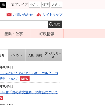
黒
文字サイズ
小さく
標準
大きく
お問い合わせ
サイトマップ
産業・仕事
町政情報
経営支援・金融
町の概要
支援・企業立地
組織案内
プレスリリー
らせ
イベント
入札・契約
就労支援
ス
庁舎案内
商工業振興
町長の部屋
6年8月6日
農林業振興
ーンみつどんぬいぐるみキーホルダーの
ふるさと納税
販売について
届出・証明・法
施策・計画
令・規制
6年8月5日
都市整備
８年度「夏の防火運動」の実施について
企業の税金
選挙
入札・契約
財政・行政改革