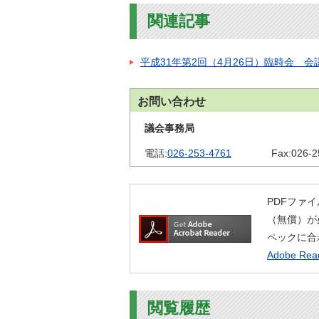
金
住まい・土地
関連記事
人権・平和啓発
環境・ゴミ
学校給食
平成31年第2回（4月26日）臨時会 会
上下水道
児童クラブ
交通・道路
飯綱町コミュニ
お問い合わせ
安全・防犯
ティスクール
議会事務局
ペット・動物
電話:
026-253-4761
Fax:
026-2
相談窓口
PDFファイ
（無償）が
ペックに合
Adobe R
閲覧履歴