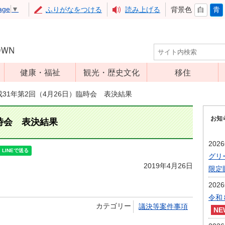
age
▼
ふりがなをつける
読み上げる
背景色
白
青
健康・福祉
観光・歴史文化
移住
児童福祉
観光
成31年第2回（4月26日）臨時会 表決結果
高齢者福祉
アップルミュー
お知
ジアム
臨時会 表決結果
介護保険
いいづな歴史ふ
障害福祉
202
れあい館
グリ
保健・医療
レジャー・スポ
2019年4月26日
限定
健康増進
ーツ
202
予防接種
文化財
令和
カテゴリー
議決等案件事項
食育