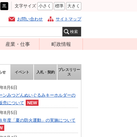
黒
文字サイズ
小さく
標準
大きく
お問い合わせ
サイトマップ
産業・仕事
町政情報
経営支援・金融
町の概要
支援・企業立地
組織案内
プレスリリー
らせ
イベント
入札・契約
就労支援
ス
庁舎案内
商工業振興
町長の部屋
6年8月6日
農林業振興
ーンみつどんぬいぐるみキーホルダーの
ふるさと納税
販売について
届出・証明・法
施策・計画
令・規制
6年8月5日
都市整備
８年度「夏の防火運動」の実施について
企業の税金
選挙
入札・契約
財政・行政改革