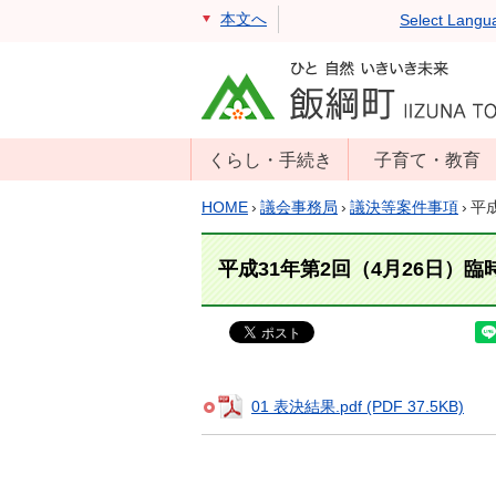
本文へ
Select Langu
くらし・手続き
子育て・教育
戸籍・住民票・
年齢別子育て情
HOME
›
議会事務局
›
議決等案件事項
›
平
印鑑証明
報
住民登録
子育て支援
平成31年第2回（4月26日）
戸籍届出
母子の健康・予
防接種
マイナンバー
保育園
届出
小学校・中学校
01 表決結果.pdf (PDF 37.5KB)
消防・防災
生涯学習
年金・保険
学校教育・奨学
税金