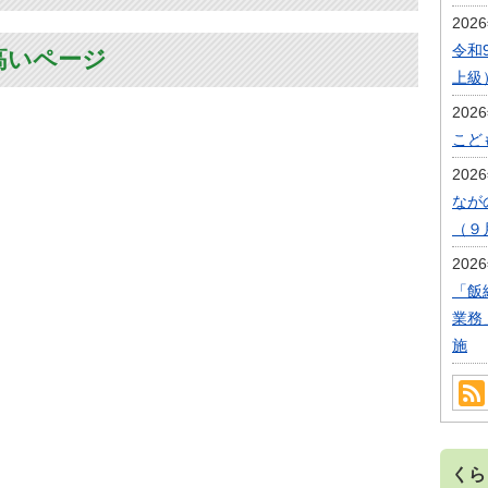
202
令和
高いページ
上級
202
こど
202
なが
（９
202
「飯
業務
施
くら