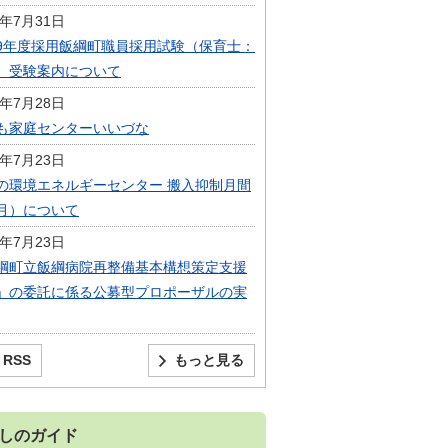
6年7月31日
9年度採用飯綱町職員採用試験（保育士：
）受験案内について
6年7月28日
も家庭センターいいづな
6年7月23日
の環境エネルギーセンター 搬入抑制月間
月）について
6年7月23日
綱町立飯綱病院再整備基本構想策定支援
」の委託に係る公募型プロポーザルの実
RSS
もっと見る
しのガイド