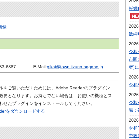
202
飯綱
202
議録
飯綱
202
令和
市圏
53-6887
E-Mail:
gikai@town.iizuna.nagano.jp
者)
202
令和
ルをご覧いただくためには、Adobe Readerのプラグイン
202
必要となります。お持ちでない場合は、お使いの機種とス
令和
わせたプラグインをインストールしてください。
職：
eaderをダウンロードする
202
令和
中級