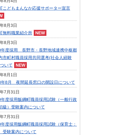
6年8月4日
指定管理者制度
町こどもまんなか応援サポーター宣言
人事・職員募集
人材募集
統計・人口
6年8月3日
広報・広聴
町無料職業紹介所
まちづくり
6年8月3日
庁舎建設
9年度採用 長野市・長野地域連携中枢都
内市町村職員採用共同選考(社会人経験
について
6年8月1日
8年8月 夜間延長窓口の開設日について
6年7月31日
9年度採用飯綱町職員採用試験（一般行政
初級）受験案内について
6年7月31日
9年度採用飯綱町職員採用試験（保育士：
）受験案内について