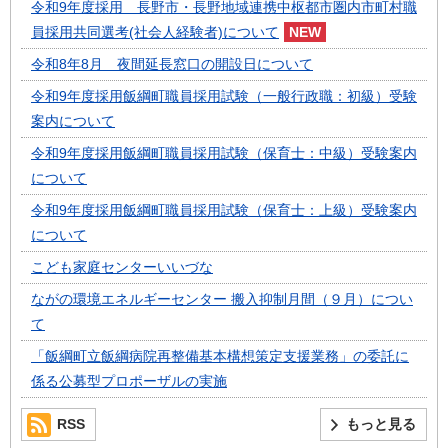
令和9年度採用 長野市・長野地域連携中枢都市圏内市町村職
員採用共同選考(社会人経験者)について
令和8年8月 夜間延長窓口の開設日について
令和9年度採用飯綱町職員採用試験（一般行政職：初級）受験
案内について
令和9年度採用飯綱町職員採用試験（保育士：中級）受験案内
について
令和9年度採用飯綱町職員採用試験（保育士：上級）受験案内
について
こども家庭センターいいづな
ながの環境エネルギーセンター 搬入抑制月間（９月）につい
て
「飯綱町立飯綱病院再整備基本構想策定支援業務」の委託に
係る公募型プロポーザルの実施
RSS
もっと見る