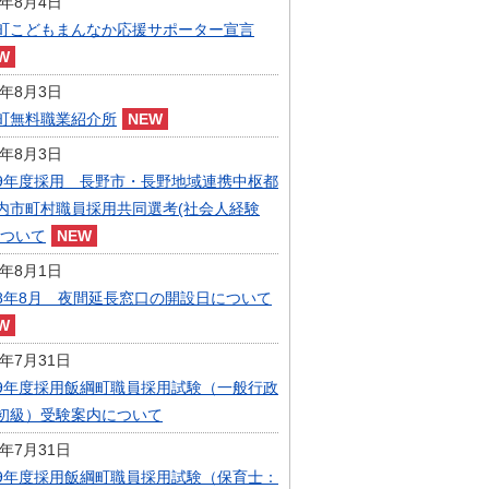
6年8月4日
指定管理者制度
町こどもまんなか応援サポーター宣言
人事・職員募集
人材募集
統計・人口
6年8月3日
広報・広聴
町無料職業紹介所
まちづくり
6年8月3日
庁舎建設
9年度採用 長野市・長野地域連携中枢都
内市町村職員採用共同選考(社会人経験
について
6年8月1日
8年8月 夜間延長窓口の開設日について
6年7月31日
9年度採用飯綱町職員採用試験（一般行政
初級）受験案内について
6年7月31日
9年度採用飯綱町職員採用試験（保育士：