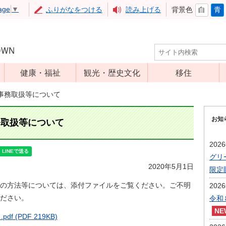
age
▼
ふりがなをつける
読み上げる
背景色
白
青
健康・福祉
観光・歴史文化
移住
児童福祉
観光
事務取扱等について
高齢者福祉
アップルミュー
お知
ジアム
務取扱等について
介護保険
いいづな歴史ふ
障害福祉
202
れあい館
グリ
保健・医療
レジャー・スポ
2020年5月1日
限定
健康増進
ーツ
の方法等については、添付ファイルをご覧ください。ご不明
202
予防接種
文化財
ださい。
令和
食育
(PDF 219KB)