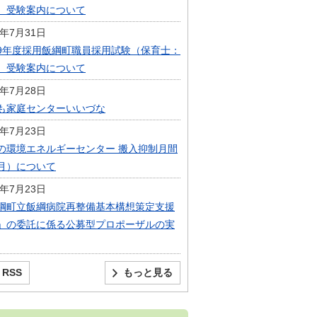
）受験案内について
6年7月31日
9年度採用飯綱町職員採用試験（保育士：
）受験案内について
6年7月28日
も家庭センターいいづな
6年7月23日
の環境エネルギーセンター 搬入抑制月間
月）について
6年7月23日
綱町立飯綱病院再整備基本構想策定支援
」の委託に係る公募型プロポーザルの実
RSS
もっと見る