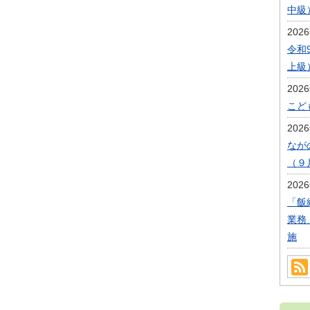
中級
202
令和
上級
202
こど
202
なが
（９
202
「飯
業務
施