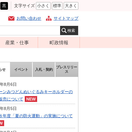
黒
文字サイズ
小さく
標準
大きく
お問い合わせ
サイトマップ
産業・仕事
町政情報
経営支援・金融
町の概要
支援・企業立地
組織案内
プレスリリー
らせ
イベント
入札・契約
就労支援
ス
庁舎案内
商工業振興
町長の部屋
6年8月6日
農林業振興
ーンみつどんぬいぐるみキーホルダーの
ふるさと納税
販売について
届出・証明・法
施策・計画
令・規制
6年8月5日
都市整備
８年度「夏の防火運動」の実施について
企業の税金
選挙
入札・契約
財政・行政改革