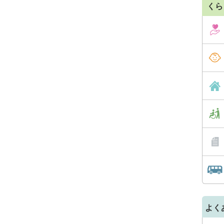
くら
よく