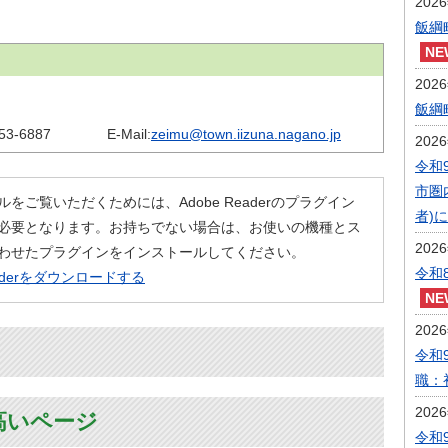
202
飯綱
202
飯綱
53-6887
E-Mail:
zeimu@town.iizuna.nagano.jp
202
令和
市圏
ルをご覧いただくためには、Adobe Readerのプラグイン
者)
必要となります。お持ちでない場合は、お使いの機種とス
202
わせたプラグインをインストールしてください。
令和
eaderをダウンロードする
202
令和
職：
202
高いページ
令和