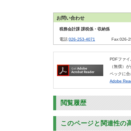
金
住まい・土地
人権・平和啓発
環境・ゴミ
お問い合わせ
学校給食
上下水道
税務会計課 課税係・収納係
児童クラブ
交通・道路
電話:
026-253-4071
Fax:
026-2
飯綱町コミュニ
安全・防犯
ティスクール
ペット・動物
PDFファイ
相談窓口
（無償）が
ペックに合
Adobe R
閲覧履歴
このページと関連性の