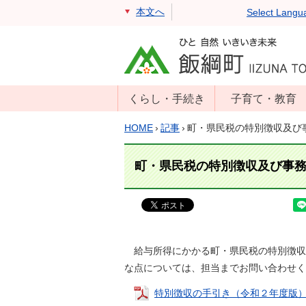
本文へ
Select Langu
くらし・手続き
子育て・教育
戸籍・住民票・
年齢別子育て情
HOME
›
記事
›
町・県民税の特別徴収及び
印鑑証明
報
住民登録
子育て支援
町・県民税の特別徴収及び事
戸籍届出
母子の健康・予
防接種
マイナンバー
保育園
届出
小学校・中学校
給与所得にかかる町・県民税の特別徴収
消防・防災
な点については、担当までお問い合わせく
生涯学習
年金・保険
学校教育・奨学
特別徴収の手引き（令和２年度版）.pdf 
税金