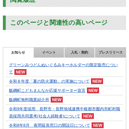
このページと関連性の高いページ
お知らせ
イベント
入札・契約
プレスリリース
グリーンみつどんぬいぐるみキーホルダーの限定販売につい
て
令和８年度「夏の防火運動」の実施について
飯綱町こどもまんなか応援サポーター宣言
飯綱町無料職業紹介所
令和9年度採用 長野市・長野地域連携中枢都市圏内市町村職
員採用共同選考(社会人経験者)について
令和8年8月 夜間延長窓口の開設日について