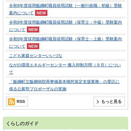
令和9年度採用飯綱町職員採用試験（一般行政職：初級）受験
案内について
令和9年度採用飯綱町職員採用試験（保育士：中級）受験案内
について
令和9年度採用飯綱町職員採用試験（保育士：上級）受験案内
について
こども家庭センターいいづな
ながの環境エネルギーセンター 搬入抑制月間（９月）につい
て
「飯綱町立飯綱病院再整備基本構想策定支援業務」の委託に
係る公募型プロポーザルの実施
RSS
もっと見る
くらしのガイド