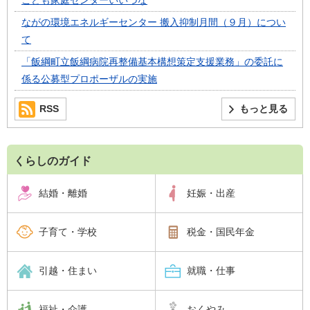
こども家庭センターいいづな
ながの環境エネルギーセンター 搬入抑制月間（９月）につい
て
「飯綱町立飯綱病院再整備基本構想策定支援業務」の委託に
係る公募型プロポーザルの実施
RSS
もっと見る
くらしのガイド
結婚・離婚
妊娠・出産
子育て・学校
税金・国民年金
引越・住まい
就職・仕事
福祉・介護
おくやみ