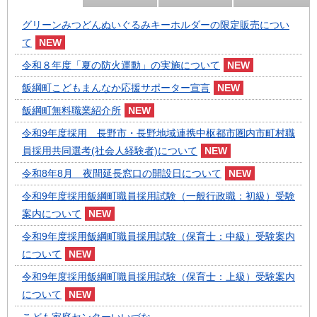
グリーンみつどんぬいぐるみキーホルダーの限定販売につい
て
令和８年度「夏の防火運動」の実施について
飯綱町こどもまんなか応援サポーター宣言
飯綱町無料職業紹介所
令和9年度採用 長野市・長野地域連携中枢都市圏内市町村職
員採用共同選考(社会人経験者)について
令和8年8月 夜間延長窓口の開設日について
令和9年度採用飯綱町職員採用試験（一般行政職：初級）受験
案内について
令和9年度採用飯綱町職員採用試験（保育士：中級）受験案内
について
令和9年度採用飯綱町職員採用試験（保育士：上級）受験案内
について