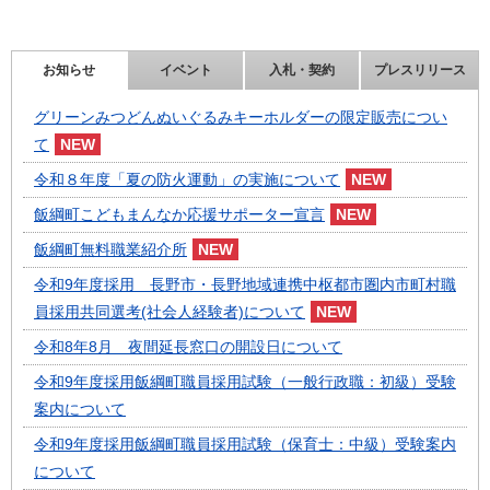
お知らせ
イベント
入札・契約
プレスリリース
グリーンみつどんぬいぐるみキーホルダーの限定販売につい
て
令和８年度「夏の防火運動」の実施について
飯綱町こどもまんなか応援サポーター宣言
飯綱町無料職業紹介所
令和9年度採用 長野市・長野地域連携中枢都市圏内市町村職
員採用共同選考(社会人経験者)について
令和8年8月 夜間延長窓口の開設日について
令和9年度採用飯綱町職員採用試験（一般行政職：初級）受験
案内について
令和9年度採用飯綱町職員採用試験（保育士：中級）受験案内
について