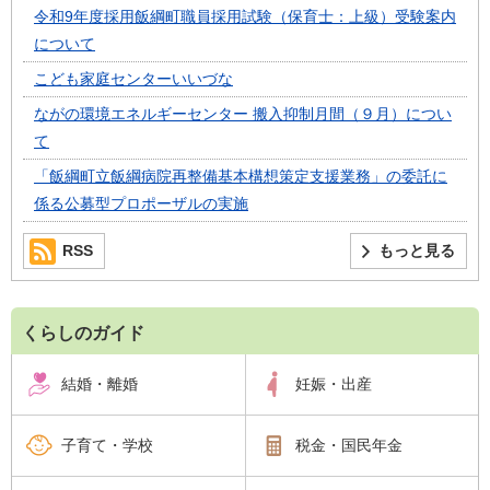
令和9年度採用飯綱町職員採用試験（保育士：上級）受験案内
について
こども家庭センターいいづな
ながの環境エネルギーセンター 搬入抑制月間（９月）につい
て
「飯綱町立飯綱病院再整備基本構想策定支援業務」の委託に
係る公募型プロポーザルの実施
RSS
もっと見る
くらしのガイド
結婚・離婚
妊娠・出産
子育て・学校
税金・国民年金