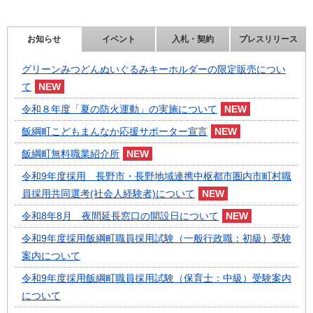
お知らせ
イベント
入札・契約
プレスリリース
グリーンみつどんぬいぐるみキーホルダーの限定販売につい
て
令和８年度「夏の防火運動」の実施について
飯綱町こどもまんなか応援サポーター宣言
飯綱町無料職業紹介所
令和9年度採用 長野市・長野地域連携中枢都市圏内市町村職
員採用共同選考(社会人経験者)について
令和8年8月 夜間延長窓口の開設日について
令和9年度採用飯綱町職員採用試験（一般行政職：初級）受験
案内について
令和9年度採用飯綱町職員採用試験（保育士：中級）受験案内
について