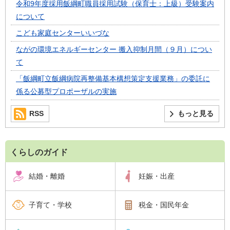
令和9年度採用飯綱町職員採用試験（保育士：上級）受験案内
について
こども家庭センターいいづな
ながの環境エネルギーセンター 搬入抑制月間（９月）につい
て
「飯綱町立飯綱病院再整備基本構想策定支援業務」の委託に
係る公募型プロポーザルの実施
RSS
もっと見る
くらしのガイド
結婚・離婚
妊娠・出産
子育て・学校
税金・国民年金