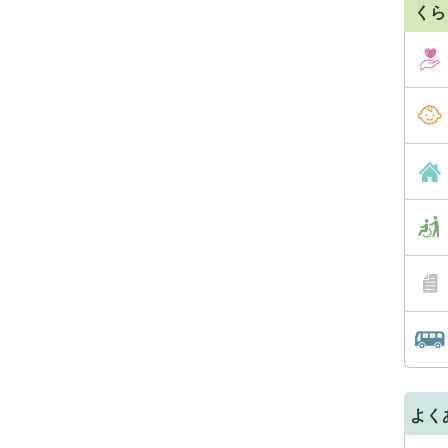
くら
よく