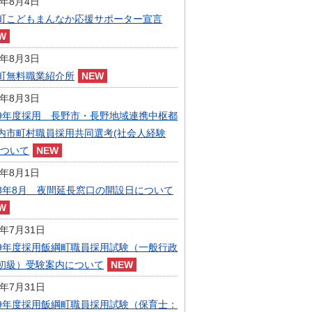
6年8月4日
指定管理者制度
町こどもまんなか応援サポーター宣言
人事・職員募集
人材募集
統計・人口
6年8月3日
広報・広聴
町無料職業紹介所
まちづくり
6年8月3日
庁舎建設
9年度採用 長野市・長野地域連携中枢都
内市町村職員採用共同選考(社会人経験
について
6年8月1日
8年8月 夜間延長窓口の開設日について
6年7月31日
9年度採用飯綱町職員採用試験（一般行政
初級）受験案内について
6年7月31日
9年度採用飯綱町職員採用試験（保育士：