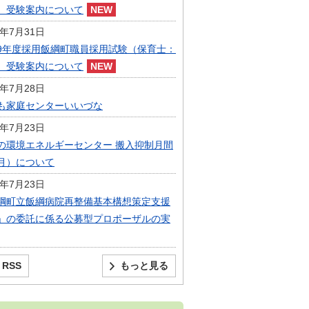
）受験案内について
6年7月31日
9年度採用飯綱町職員採用試験（保育士：
）受験案内について
6年7月28日
も家庭センターいいづな
6年7月23日
の環境エネルギーセンター 搬入抑制月間
月）について
6年7月23日
綱町立飯綱病院再整備基本構想策定支援
」の委託に係る公募型プロポーザルの実
RSS
もっと見る