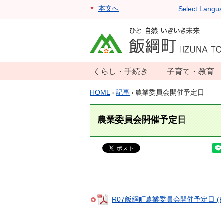
本文へ
Select Langu
くらし・手続き
子育て・教育
戸籍・住民票・
年齢別子育て情
HOME
›
記事
›
農業委員会開催予定日
印鑑証明
報
住民登録
子育て支援
農業委員会開催予定日
戸籍届出
母子の健康・予
防接種
マイナンバー
保育園
届出
小学校・中学校
消防・防災
生涯学習
年金・保険
R07飯綱町農業委員会開催予定日 (PDF
学校教育・奨学
税金