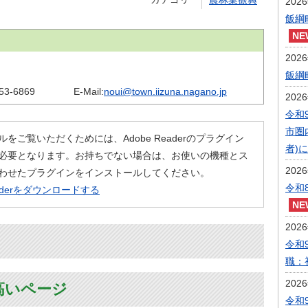
202
飯綱
202
飯綱
53-6869
E-Mail:
noui@town.iizuna.nagano.jp
202
令和
市圏
ルをご覧いただくためには、Adobe Readerのプラグイン
者)
必要となります。お持ちでない場合は、お使いの機種とス
202
わせたプラグインをインストールしてください。
令和
eaderをダウンロードする
202
令和
職：
202
高いページ
令和