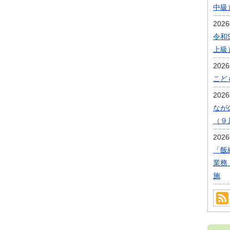
中級
202
令和
上級
202
こど
202
なが
（９
202
「飯
業務
施