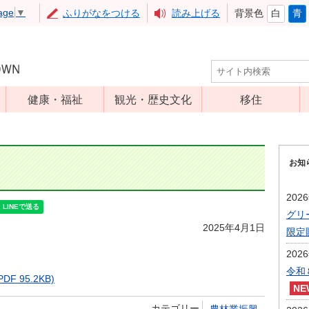
age
▼
ふりがなをつける
読み上げる
背景色
白
青
健康・福祉
観光・歴史文化
移住
児童福祉
観光
高齢者福祉
アップルミュー
お知
ジアム
介護保険
いいづな歴史ふ
障害福祉
202
れあい館
グリ
保健・医療
レジャー・スポ
2025年4月1日
限定
健康増進
ーツ
202
予防接種
文化財
令和
 95.2KB)
食育
カテゴリー
農林業振興