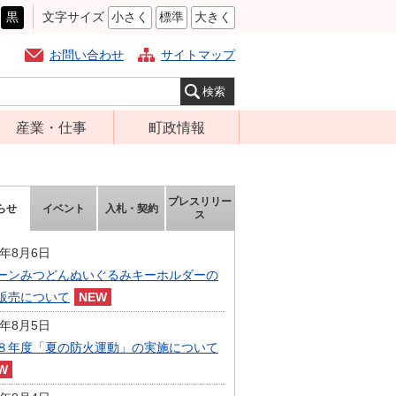
黒
文字サイズ
小さく
標準
大きく
お問い合わせ
サイトマップ
産業・仕事
町政情報
経営支援・金融
町の概要
支援・企業立地
組織案内
プレスリリー
らせ
イベント
入札・契約
就労支援
ス
庁舎案内
商工業振興
町長の部屋
6年8月6日
農林業振興
ーンみつどんぬいぐるみキーホルダーの
ふるさと納税
販売について
届出・証明・法
施策・計画
令・規制
6年8月5日
都市整備
８年度「夏の防火運動」の実施について
企業の税金
選挙
入札・契約
財政・行政改革