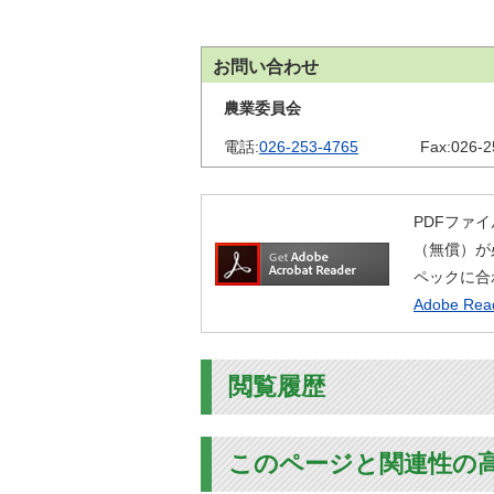
金
住まい・土地
人権・平和啓発
環境・ゴミ
お問い合わせ
学校給食
上下水道
農業委員会
児童クラブ
交通・道路
電話:
026-253-4765
Fax:
026-2
飯綱町コミュニ
安全・防犯
ティスクール
ペット・動物
PDFファイ
相談窓口
（無償）が
ペックに合
Adobe R
閲覧履歴
このページと関連性の