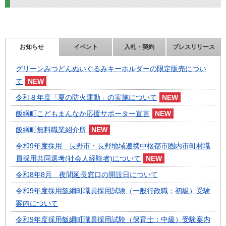
お知らせ
イベント
入札・契約
プレスリリース
グリーンみつどんぬいぐるみキーホルダーの限定販売につい
て
令和８年度「夏の防火運動」の実施について
飯綱町こどもまんなか応援サポーター宣言
飯綱町無料職業紹介所
令和9年度採用 長野市・長野地域連携中枢都市圏内市町村職
員採用共同選考(社会人経験者)について
令和8年8月 夜間延長窓口の開設日について
令和9年度採用飯綱町職員採用試験（一般行政職：初級）受験
案内について
令和9年度採用飯綱町職員採用試験（保育士：中級）受験案内