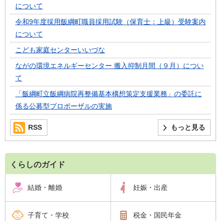
について
令和9年度採用飯綱町職員採用試験（保育士：上級）受験案内
について
こども家庭センターいいづな
ながの環境エネルギーセンター 搬入抑制月間（９月）につい
て
「飯綱町立飯綱病院再整備基本構想策定支援業務」の委託に
係る公募型プロポーザルの実施
RSS
もっと見る
くらしのガイド
結婚・離婚
妊娠・出産
子育て・学校
税金・国民年金