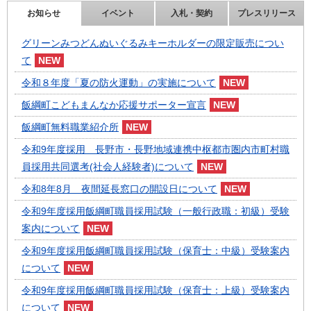
お知らせ
イベント
入札・契約
プレスリリース
グリーンみつどんぬいぐるみキーホルダーの限定販売につい
て
令和８年度「夏の防火運動」の実施について
飯綱町こどもまんなか応援サポーター宣言
飯綱町無料職業紹介所
令和9年度採用 長野市・長野地域連携中枢都市圏内市町村職
員採用共同選考(社会人経験者)について
令和8年8月 夜間延長窓口の開設日について
令和9年度採用飯綱町職員採用試験（一般行政職：初級）受験
案内について
令和9年度採用飯綱町職員採用試験（保育士：中級）受験案内
について
令和9年度採用飯綱町職員採用試験（保育士：上級）受験案内
について