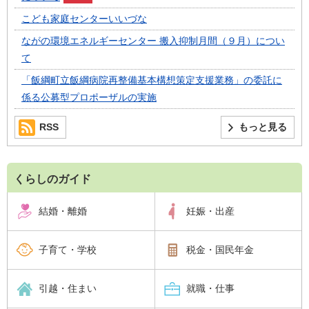
こども家庭センターいいづな
ながの環境エネルギーセンター 搬入抑制月間（９月）につい
て
「飯綱町立飯綱病院再整備基本構想策定支援業務」の委託に
係る公募型プロポーザルの実施
RSS
もっと見る
くらしのガイド
結婚・離婚
妊娠・出産
子育て・学校
税金・国民年金
引越・住まい
就職・仕事