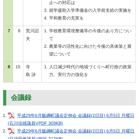
止への対応は
就学援助入学準備金の入学前支給の実施を
平和教育の充実を
7
8
荒川詔
学校教育環境整備等の今後のあり方につい
夫
て
農業等の活性化に向けた今後の具体策と展
望について
8
15
寺
人口減少時代の地域づくりへ町行政の政策
島 渉
力、実行力の強化を
会議録
平成29年6月飯綱町議会定例会 会議録(2日目) 6月5日 月曜日
(石川信雄議員)(PDF 309KB)
平成29年6月飯綱町議会定例会 会議録(2日目) 6月5日 月曜日
(目須田修議員)(PDF 313KB)