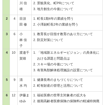
川 信
景観美化、町PRについて
雄
地方創生の今後について
2
4
目須
町長1期4年の業績を問う
田 修
小澤副町長2年の業績を問う
3
6
小
教育長が目指す教育のあり方について
林 佳
防災対策について
子
4
10
渡邉千
「地域新エネルギービジョン」の具体化に
賀雄
おける課題と問題点は
スキー場の今後について
有害鳥獣解体処理施設の設置について
5
9
清
健康長寿のまちづくりについて
水 均
町有財産の管理と活用について
6
12
伊藤ま
福祉医療の世帯主対象者の拡大を
ゆみ
後期高齢者医療保険の保険料の軽減特例廃