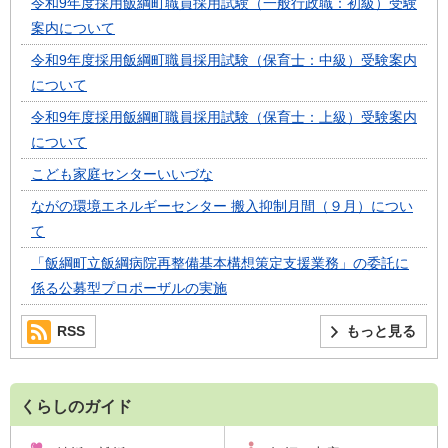
令和9年度採用飯綱町職員採用試験（一般行政職：初級）受験
案内について
令和9年度採用飯綱町職員採用試験（保育士：中級）受験案内
について
令和9年度採用飯綱町職員採用試験（保育士：上級）受験案内
について
こども家庭センターいいづな
ながの環境エネルギーセンター 搬入抑制月間（９月）につい
て
「飯綱町立飯綱病院再整備基本構想策定支援業務」の委託に
係る公募型プロポーザルの実施
RSS
もっと見る
くらしのガイド