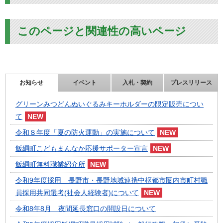
このページと関連性の高いページ
お知らせ
イベント
入札・契約
プレスリリース
グリーンみつどんぬいぐるみキーホルダーの限定販売につい
て
令和８年度「夏の防火運動」の実施について
飯綱町こどもまんなか応援サポーター宣言
飯綱町無料職業紹介所
令和9年度採用 長野市・長野地域連携中枢都市圏内市町村職
員採用共同選考(社会人経験者)について
令和8年8月 夜間延長窓口の開設日について