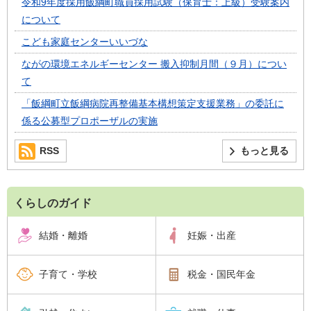
令和9年度採用飯綱町職員採用試験（保育士：上級）受験案内
について
こども家庭センターいいづな
ながの環境エネルギーセンター 搬入抑制月間（９月）につい
て
「飯綱町立飯綱病院再整備基本構想策定支援業務」の委託に
係る公募型プロポーザルの実施
RSS
もっと見る
くらしのガイド
結婚・離婚
妊娠・出産
子育て・学校
税金・国民年金