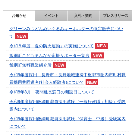
お知らせ
イベント
入札・契約
プレスリリース
グリーンみつどんぬいぐるみキーホルダーの限定販売につい
て
令和８年度「夏の防火運動」の実施について
飯綱町こどもまんなか応援サポーター宣言
飯綱町無料職業紹介所
令和9年度採用 長野市・長野地域連携中枢都市圏内市町村職
員採用共同選考(社会人経験者)について
令和8年8月 夜間延長窓口の開設日について
令和9年度採用飯綱町職員採用試験（一般行政職：初級）受験
案内について
令和9年度採用飯綱町職員採用試験（保育士：中級）受験案内
について