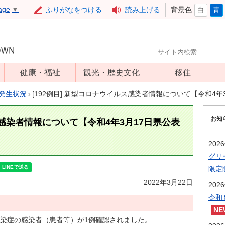
age
▼
ふりがなをつける
読み上げる
背景色
白
青
健康・福祉
観光・歴史文化
移住
児童福祉
観光
発生状況
›
[192例目] 新型コロナウイルス感染者情報について【令和4年
高齢者福祉
アップルミュー
お知
ジアム
ス感染者情報について【令和4年3月17日県公表
介護保険
いいづな歴史ふ
障害福祉
202
れあい館
グリ
保健・医療
レジャー・スポ
限定
健康増進
ーツ
2022年3月22日
202
予防接種
文化財
令和
食育
染症の感染者（患者等）が1例確認されました。