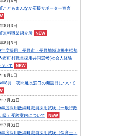
6年8月4日
指定管理者制度
町こどもまんなか応援サポーター宣言
人事・職員募集
人材募集
統計・人口
6年8月3日
広報・広聴
町無料職業紹介所
まちづくり
6年8月3日
庁舎建設
9年度採用 長野市・長野地域連携中枢都
内市町村職員採用共同選考(社会人経験
について
6年8月1日
8年8月 夜間延長窓口の開設日について
6年7月31日
9年度採用飯綱町職員採用試験（一般行政
初級）受験案内について
6年7月31日
9年度採用飯綱町職員採用試験（保育士：