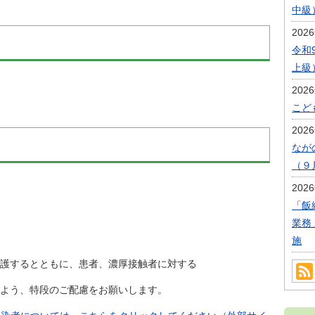
中級
202
令和
上級
202
こど
202
なが
（９
202
「飯
業務
施
するとともに、患者、濃厚接触者に対する
よう、特段のご配慮をお願いします。