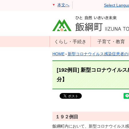
本文へ
Select Langu
くらし・手続き
子育て・教育
戸籍・住民票・
年齢別子育て情
HOME
›
新型コロナウイルス感染症患者の
印鑑証明
報
住民登録
子育て支援
[192例目] 新型コロナウイル
戸籍届出
母子の健康・予
分】
防接種
マイナンバー
保育園
届出
小学校・中学校
消防・防災
生涯学習
年金・保険
１９２例目
学校教育・奨学
税金
飯綱町内において、新型コロナウイルス感