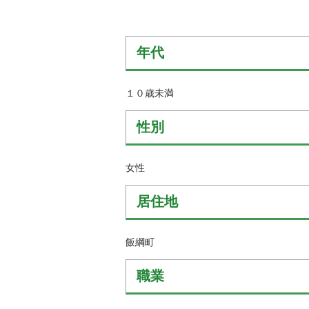
金
住まい・土地
人権・平和啓発
環境・ゴミ
学校給食
年代
上下水道
児童クラブ
交通・道路
１０歳未満
飯綱町コミュニ
安全・防犯
ティスクール
性別
ペット・動物
相談窓口
女性
居住地
飯綱町
職業