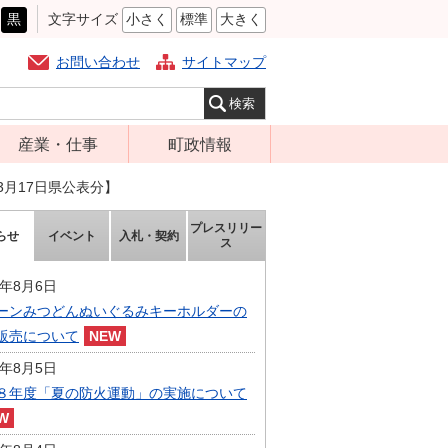
黒
文字サイズ
小さく
標準
大きく
お問い合わせ
サイトマップ
産業・仕事
町政情報
経営支援・金融
町の概要
3月17日県公表分】
支援・企業立地
組織案内
プレスリリー
らせ
イベント
入札・契約
就労支援
ス
庁舎案内
商工業振興
町長の部屋
6年8月6日
農林業振興
ーンみつどんぬいぐるみキーホルダーの
ふるさと納税
販売について
届出・証明・法
施策・計画
令・規制
6年8月5日
都市整備
８年度「夏の防火運動」の実施について
企業の税金
選挙
入札・契約
財政・行政改革