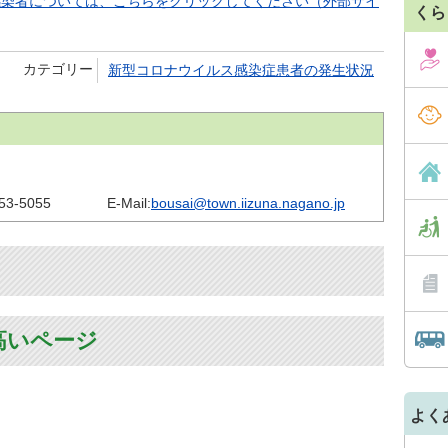
感染者については、こちらをクリックしてください（外部サイ
くら
カテゴリー
新型コロナウイルス感染症患者の発生状況
53-5055
E-Mail:
bousai@town.iizuna.nagano.jp
高いページ
よく