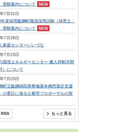
）受験案内について
6年7月31日
9年度採用飯綱町職員採用試験（保育士：
）受験案内について
6年7月28日
も家庭センターいいづな
6年7月23日
の環境エネルギーセンター 搬入抑制月間
月）について
6年7月23日
綱町立飯綱病院再整備基本構想策定支援
」の委託に係る公募型プロポーザルの実
RSS
もっと見る