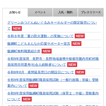
お知らせ
イベント
入札・契約
プレスリリース
グリーンみつどんぬいぐるみキーホルダーの限定販売につい
て
令和８年度「夏の防火運動」の実施について
飯綱町こどもまんなか応援サポーター宣言
飯綱町無料職業紹介所
令和9年度採用 長野市・長野地域連携中枢都市圏内市町村職
員採用共同選考(社会人経験者)について
令和8年8月 夜間延長窓口の開設日について
令和9年度採用飯綱町職員採用試験（一般行政職：初級）受験
案内について
令和9年度採用飯綱町職員採用試験（保育士：中級）受験案内
について