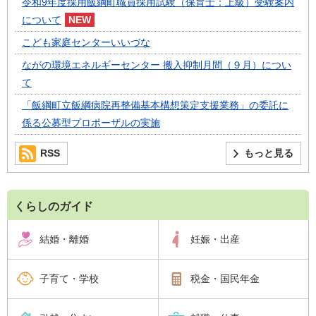
令和9年度採用飯綱町職員採用試験（保育士：上級）受験案内
について
こども家庭センターいいづな
ながの環境エネルギーセンター 搬入抑制月間（９月）につい
て
「飯綱町立飯綱病院再整備基本構想策定支援業務」の委託に
係る公募型プロポーザルの実施
RSS
もっと見る
くらしのガイド
結婚・離婚
妊娠・出産
子育て・学校
税金・国民年金