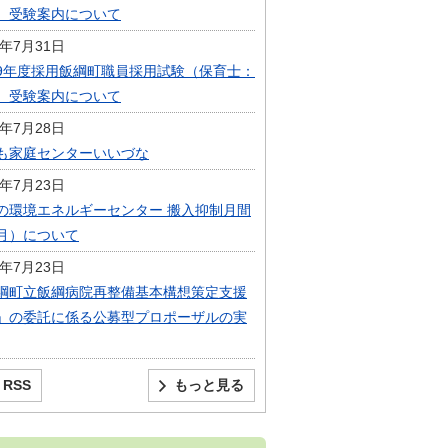
）受験案内について
6年7月31日
9年度採用飯綱町職員採用試験（保育士：
）受験案内について
6年7月28日
も家庭センターいいづな
6年7月23日
の環境エネルギーセンター 搬入抑制月間
月）について
6年7月23日
綱町立飯綱病院再整備基本構想策定支援
」の委託に係る公募型プロポーザルの実
RSS
もっと見る