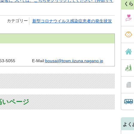
感染者については、こちらをクリックしてください（外部サイ
くら
カテゴリー
新型コロナウイルス感染症患者の発生状況
53-5055
E-Mail:
bousai@town.iizuna.nagano.jp
高いページ
よく