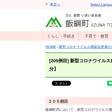
本文へ
Select Langu
くらし・手続き
子育て・教育
戸籍・住民票・
年齢別子育て情
HOME
›
新型コロナウイルス感染症患者の
印鑑証明
報
住民登録
子育て支援
[205例目] 新型コロナウイル
戸籍届出
母子の健康・予
分】
防接種
マイナンバー
保育園
届出
小学校・中学校
消防・防災
生涯学習
年金・保険
２０５例目
学校教育・奨学
税金
飯綱町内において、新型コロナウイルス感