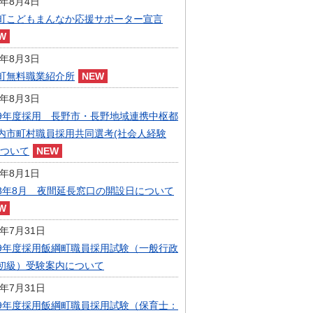
6年8月4日
指定管理者制度
町こどもまんなか応援サポーター宣言
人事・職員募集
人材募集
統計・人口
6年8月3日
広報・広聴
町無料職業紹介所
まちづくり
6年8月3日
庁舎建設
9年度採用 長野市・長野地域連携中枢都
内市町村職員採用共同選考(社会人経験
について
6年8月1日
8年8月 夜間延長窓口の開設日について
6年7月31日
9年度採用飯綱町職員採用試験（一般行政
初級）受験案内について
6年7月31日
9年度採用飯綱町職員採用試験（保育士：