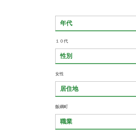
金
住まい・土地
人権・平和啓発
環境・ゴミ
学校給食
年代
上下水道
児童クラブ
交通・道路
１０代
飯綱町コミュニ
安全・防犯
ティスクール
性別
ペット・動物
相談窓口
女性
居住地
飯綱町
職業