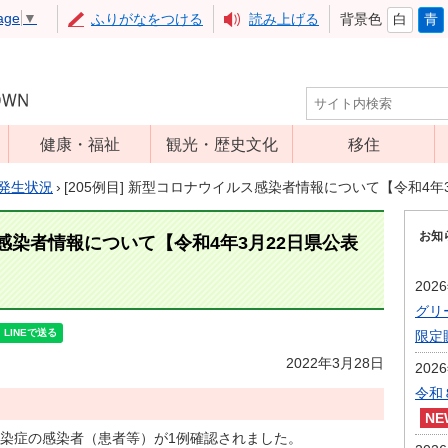
age
▼
ふりがなをつける
読み上げる
背景色
白
青
健康・福祉
観光・歴史文化
移住
児童福祉
観光
発生状況
›
[205例目] 新型コロナウイルス感染者情報について【令和4年
高齢者福祉
アップルミュー
お知
ジアム
ス感染者情報について【令和4年3月22日県公表
介護保険
いいづな歴史ふ
障害福祉
202
れあい館
グリ
保健・医療
レジャー・スポ
限定
健康増進
ーツ
2022年3月28日
202
予防接種
文化財
令和
食育
染症の感染者（患者等）が1例確認されました。