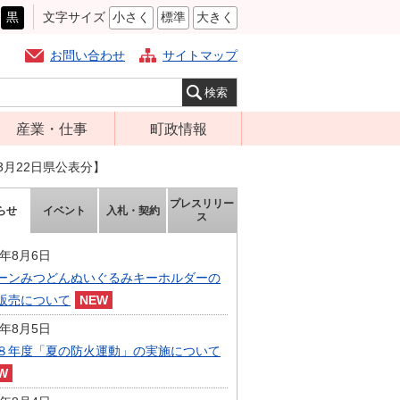
黒
文字サイズ
小さく
標準
大きく
お問い合わせ
サイトマップ
産業・仕事
町政情報
経営支援・金融
町の概要
3月22日県公表分】
支援・企業立地
組織案内
プレスリリー
らせ
イベント
入札・契約
就労支援
ス
庁舎案内
商工業振興
町長の部屋
6年8月6日
農林業振興
ーンみつどんぬいぐるみキーホルダーの
ふるさと納税
販売について
届出・証明・法
施策・計画
令・規制
6年8月5日
都市整備
８年度「夏の防火運動」の実施について
企業の税金
選挙
入札・契約
財政・行政改革