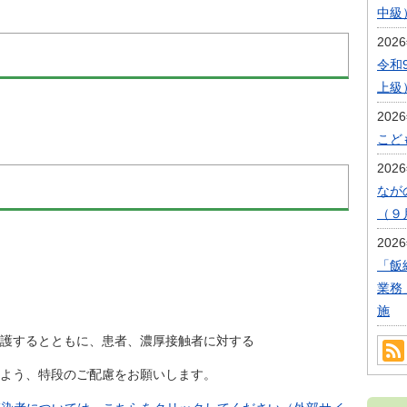
中級
202
令和
上級
202
こど
202
なが
（９
202
「飯
業務
施
するとともに、患者、濃厚接触者に対する
よう、特段のご配慮をお願いします。