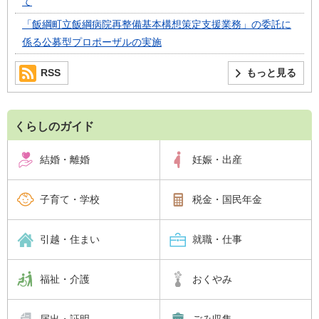
て
「飯綱町立飯綱病院再整備基本構想策定支援業務」の委託に
係る公募型プロポーザルの実施
RSS
もっと見る
くらしのガイド
結婚・離婚
妊娠・出産
子育て・学校
税金・国民年金
引越・住まい
就職・仕事
福祉・介護
おくやみ