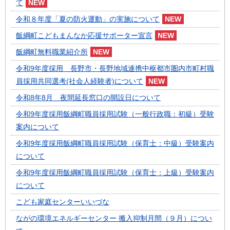
て
令和８年度「夏の防火運動」の実施について
飯綱町こどもまんなか応援サポーター宣言
飯綱町無料職業紹介所
令和9年度採用 長野市・長野地域連携中枢都市圏内市町村職
員採用共同選考(社会人経験者)について
令和8年8月 夜間延長窓口の開設日について
令和9年度採用飯綱町職員採用試験（一般行政職：初級）受験
案内について
令和9年度採用飯綱町職員採用試験（保育士：中級）受験案内
について
令和9年度採用飯綱町職員採用試験（保育士：上級）受験案内
について
こども家庭センターいいづな
ながの環境エネルギーセンター 搬入抑制月間（９月）につい