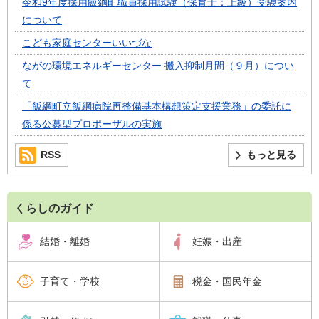
令和9年度採用飯綱町職員採用試験（保育士：上級）受験案内
について
こども家庭センターいいづな
ながの環境エネルギーセンター 搬入抑制月間（９月）につい
て
「飯綱町立飯綱病院再整備基本構想策定支援業務」の委託に
係る公募型プロポーザルの実施
RSS
もっと見る
くらしのガイド
結婚・離婚
妊娠・出産
子育て・学校
税金・国民年金