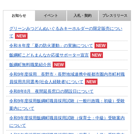
お知らせ
イベント
入札・契約
プレスリリース
グリーンみつどんぬいぐるみキーホルダーの限定販売につい
て
令和８年度「夏の防火運動」の実施について
飯綱町こどもまんなか応援サポーター宣言
飯綱町無料職業紹介所
令和9年度採用 長野市・長野地域連携中枢都市圏内市町村職
員採用共同選考(社会人経験者)について
令和8年8月 夜間延長窓口の開設日について
令和9年度採用飯綱町職員採用試験（一般行政職：初級）受験
案内について
令和9年度採用飯綱町職員採用試験（保育士：中級）受験案内
について