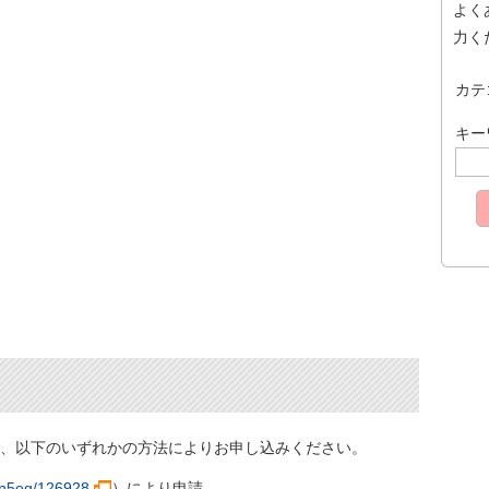
よく
力く
カテ
キー
、以下のいずれかの方法によりお申し込みください。
m/n5eq/126928
）により申請