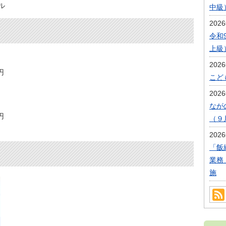
ル
中級
202
令和
上級
202
円
こど
202
なが
円
（９
202
「飯
業務
施