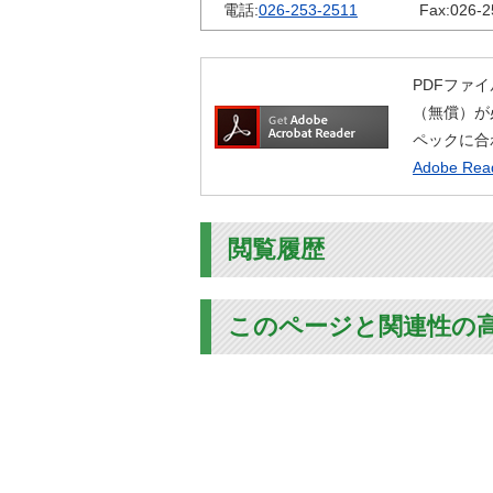
電話:
026-253-2511
Fax:
026-2
PDFファイ
（無償）が
ペックに合
Adobe R
閲覧履歴
このページと関連性の