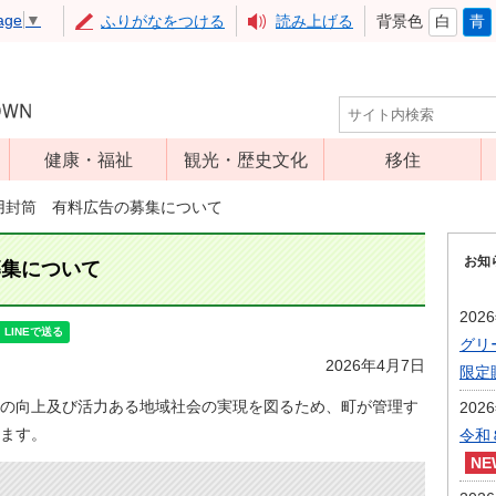
age
▼
ふりがなをつける
読み上げる
背景色
白
青
健康・福祉
観光・歴史文化
移住
児童福祉
観光
用封筒 有料広告の募集について
高齢者福祉
アップルミュー
お知
ジアム
募集について
介護保険
いいづな歴史ふ
障害福祉
202
れあい館
グリ
保健・医療
レジャー・スポ
2026年4月7日
限定
健康増進
ーツ
の向上及び活力ある地域社会の実現を図るため、町が管理す
202
予防接種
文化財
ます。
令和
食育