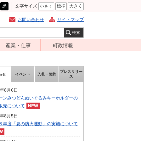
黒
文字サイズ
小さく
標準
大きく
お問い合わせ
サイトマップ
産業・仕事
町政情報
経営支援・金融
町の概要
支援・企業立地
組織案内
プレスリリー
らせ
イベント
入札・契約
就労支援
ス
庁舎案内
商工業振興
町長の部屋
6年8月6日
農林業振興
ーンみつどんぬいぐるみキーホルダーの
ふるさと納税
販売について
届出・証明・法
施策・計画
令・規制
6年8月5日
都市整備
８年度「夏の防火運動」の実施について
企業の税金
選挙
入札・契約
財政・行政改革