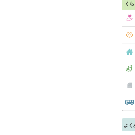
くら
よく