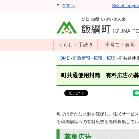
本文へ
Select Langu
くらし・手続き
子育て・教育
戸籍・住民票・
年齢別子育て情
HOME
›
町政情報
›
広報・広聴
›
町共通使
印鑑証明
報
住民登録
子育て支援
町共通使用封筒 有料広告の
戸籍届出
母子の健康・予
防接種
マイナンバー
保育園
届出
小学校・中学校
町では新たな財源を確保し、住民サービス
消防・防災
る印刷物等への有料広告を随時募集してい
生涯学習
年金・保険
学校教育・奨学
税金
募集広告