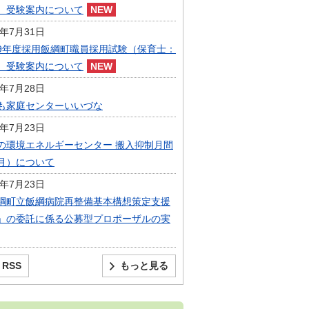
）受験案内について
6年7月31日
9年度採用飯綱町職員採用試験（保育士：
）受験案内について
6年7月28日
も家庭センターいいづな
6年7月23日
の環境エネルギーセンター 搬入抑制月間
月）について
6年7月23日
綱町立飯綱病院再整備基本構想策定支援
」の委託に係る公募型プロポーザルの実
RSS
もっと見る