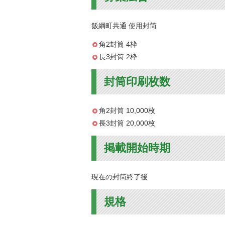
金
住まい・土地
人権・平和啓発
飯綱町共通 使用封筒
環境・ゴミ
学校給食
上下水道
角2封筒 4枠
児童クラブ
長3封筒 2枠
交通・道路
飯綱町コミュニ
安全・防犯
封筒印刷枚数
ティスクール
ペット・動物
相談窓口
角2封筒 10,000枚
長3封筒 20,000枚
掲載開始時期
現在の封筒終了後
規格