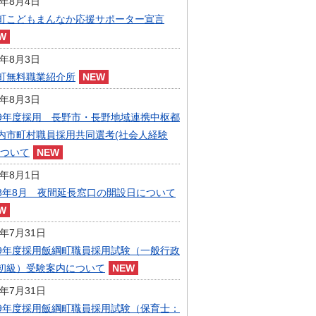
6年8月4日
指定管理者制度
町こどもまんなか応援サポーター宣言
人事・職員募集
人材募集
統計・人口
6年8月3日
広報・広聴
町無料職業紹介所
まちづくり
6年8月3日
庁舎建設
9年度採用 長野市・長野地域連携中枢都
内市町村職員採用共同選考(社会人経験
について
6年8月1日
8年8月 夜間延長窓口の開設日について
6年7月31日
9年度採用飯綱町職員採用試験（一般行政
初級）受験案内について
6年7月31日
9年度採用飯綱町職員採用試験（保育士：