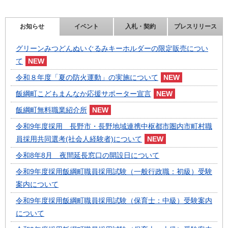
お知らせ
イベント
入札・契約
プレスリリース
グリーンみつどんぬいぐるみキーホルダーの限定販売につい
て
令和８年度「夏の防火運動」の実施について
飯綱町こどもまんなか応援サポーター宣言
飯綱町無料職業紹介所
令和9年度採用 長野市・長野地域連携中枢都市圏内市町村職
員採用共同選考(社会人経験者)について
令和8年8月 夜間延長窓口の開設日について
令和9年度採用飯綱町職員採用試験（一般行政職：初級）受験
案内について
令和9年度採用飯綱町職員採用試験（保育士：中級）受験案内
について