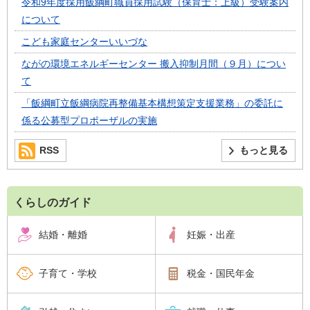
令和9年度採用飯綱町職員採用試験（保育士：上級）受験案内
について
こども家庭センターいいづな
ながの環境エネルギーセンター 搬入抑制月間（９月）につい
て
「飯綱町立飯綱病院再整備基本構想策定支援業務」の委託に
係る公募型プロポーザルの実施
RSS
もっと見る
くらしのガイド
結婚・離婚
妊娠・出産
子育て・学校
税金・国民年金