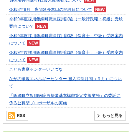
員採用共同選考(社会人経験者)について
令和8年8月 夜間延長窓口の開設日について
令和9年度採用飯綱町職員採用試験（一般行政職：初級）受験
案内について
令和9年度採用飯綱町職員採用試験（保育士：中級）受験案内
について
令和9年度採用飯綱町職員採用試験（保育士：上級）受験案内
について
こども家庭センターいいづな
ながの環境エネルギーセンター 搬入抑制月間（９月）につい
て
「飯綱町立飯綱病院再整備基本構想策定支援業務」の委託に
係る公募型プロポーザルの実施
RSS
もっと見る