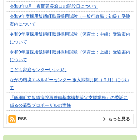
令和8年8月 夜間延長窓口の開設日について
令和9年度採用飯綱町職員採用試験（一般行政職：初級）受験
案内について
令和9年度採用飯綱町職員採用試験（保育士：中級）受験案内
について
令和9年度採用飯綱町職員採用試験（保育士：上級）受験案内
について
こども家庭センターいいづな
ながの環境エネルギーセンター 搬入抑制月間（９月）につい
て
「飯綱町立飯綱病院再整備基本構想策定支援業務」の委託に
係る公募型プロポーザルの実施
RSS
もっと見る