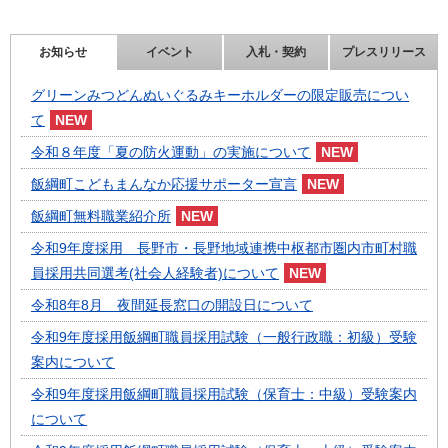
お知らせ
イベント
入札・契約
プレスリリース
グリーンみつどんぬいぐるみキーホルダーの限定販売につい
て
令和８年度「夏の防火運動」の実施について
飯綱町こどもまんなか応援サポーター宣言
飯綱町無料職業紹介所
令和9年度採用 長野市・長野地域連携中枢都市圏内市町村職
員採用共同選考(社会人経験者)について
令和8年8月 夜間延長窓口の開設日について
令和9年度採用飯綱町職員採用試験（一般行政職：初級）受験
案内について
令和9年度採用飯綱町職員採用試験（保育士：中級）受験案内
について