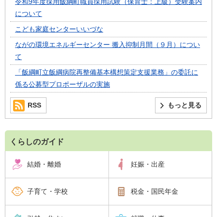
令和9年度採用飯綱町職員採用試験（保育士：上級）受験案内
について
こども家庭センターいいづな
ながの環境エネルギーセンター 搬入抑制月間（９月）につい
て
「飯綱町立飯綱病院再整備基本構想策定支援業務」の委託に
係る公募型プロポーザルの実施
RSS
もっと見る
くらしのガイド
結婚・離婚
妊娠・出産
子育て・学校
税金・国民年金