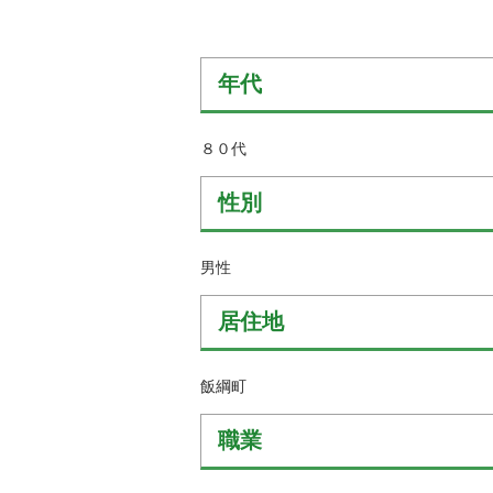
金
住まい・土地
人権・平和啓発
環境・ゴミ
学校給食
年代
上下水道
児童クラブ
交通・道路
８０代
飯綱町コミュニ
安全・防犯
ティスクール
性別
ペット・動物
相談窓口
男性
居住地
飯綱町
職業