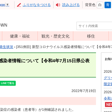
age
▼
ふりがなをつける
読み上げる
背景色
白
青
健康・福祉
観光・歴史文化
移住
児童福祉
観光
発生状況
›
[351例目] 新型コロナウイルス感染者情報について【令和4年
高齢者福祉
アップルミュー
お知
ジアム
ス感染者情報について【令和4年7月15日県公表
介護保険
いいづな歴史ふ
障害福祉
202
れあい館
グリ
保健・医療
レジャー・スポ
限定
健康増進
ーツ
2022年7月19日
202
予防接種
文化財
令和
食育
染症の感染者（患者等）が1例確認されました。