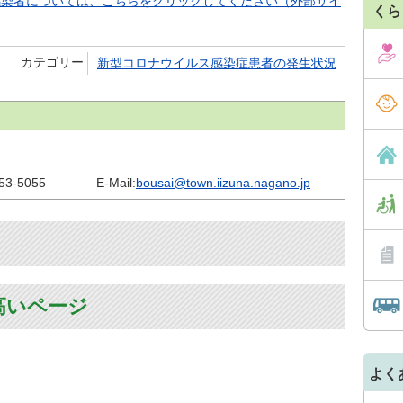
感染者については、こちらをクリックしてください（外部サイ
くら
カテゴリー
新型コロナウイルス感染症患者の発生状況
53-5055
E-Mail:
bousai@town.iizuna.nagano.jp
高いページ
よく