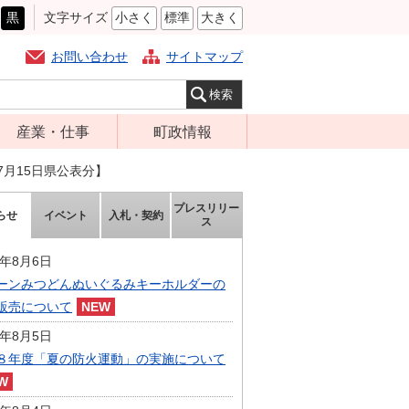
黒
文字サイズ
小さく
標準
大きく
お問い合わせ
サイトマップ
産業・仕事
町政情報
経営支援・金融
町の概要
7月15日県公表分】
支援・企業立地
組織案内
プレスリリー
らせ
イベント
入札・契約
就労支援
ス
庁舎案内
商工業振興
町長の部屋
6年8月6日
農林業振興
ーンみつどんぬいぐるみキーホルダーの
ふるさと納税
販売について
届出・証明・法
施策・計画
令・規制
6年8月5日
都市整備
８年度「夏の防火運動」の実施について
企業の税金
選挙
入札・契約
財政・行政改革