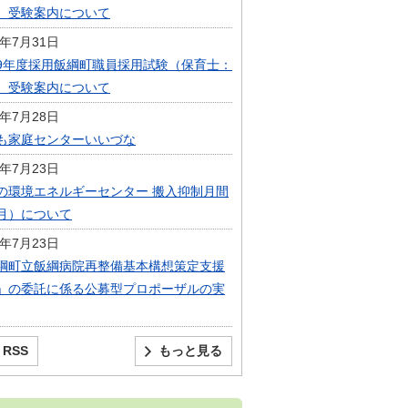
）受験案内について
6年7月31日
9年度採用飯綱町職員採用試験（保育士：
）受験案内について
6年7月28日
も家庭センターいいづな
6年7月23日
の環境エネルギーセンター 搬入抑制月間
月）について
6年7月23日
綱町立飯綱病院再整備基本構想策定支援
」の委託に係る公募型プロポーザルの実
RSS
もっと見る