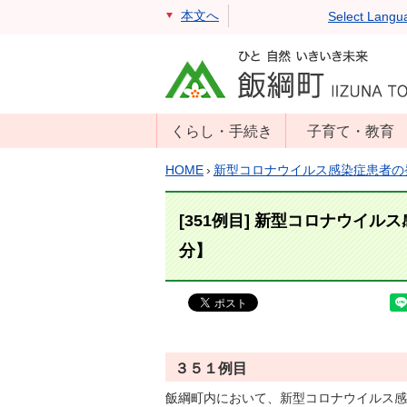
本文へ
Select Langu
くらし・手続き
子育て・教育
戸籍・住民票・
年齢別子育て情
HOME
›
新型コロナウイルス感染症患者の
印鑑証明
報
住民登録
子育て支援
[351例目] 新型コロナウイル
戸籍届出
母子の健康・予
分】
防接種
マイナンバー
保育園
届出
小学校・中学校
消防・防災
生涯学習
年金・保険
３５１例目
学校教育・奨学
税金
飯綱町内において、新型コロナウイルス感