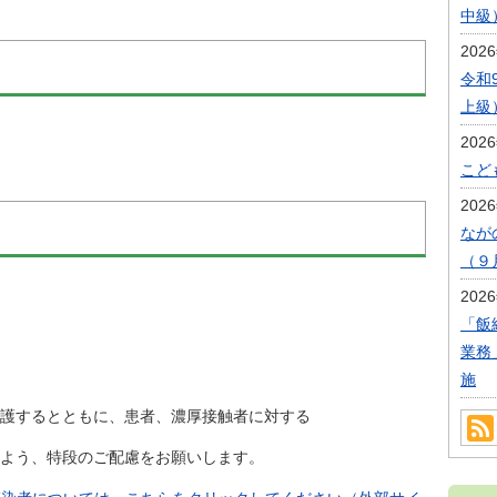
中級
202
令和
上級
202
こど
202
なが
（９
202
「飯
業務
施
するとともに、患者、濃厚接触者に対する
よう、特段のご配慮をお願いします。