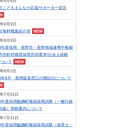
6年8月4日
指定管理者制度
町こどもまんなか応援サポーター宣言
人事・職員募集
人材募集
統計・人口
6年8月3日
広報・広聴
町無料職業紹介所
まちづくり
6年8月3日
庁舎建設
9年度採用 長野市・長野地域連携中枢都
内市町村職員採用共同選考(社会人経験
について
6年8月1日
8年8月 夜間延長窓口の開設日について
6年7月31日
9年度採用飯綱町職員採用試験（一般行政
初級）受験案内について
6年7月31日
9年度採用飯綱町職員採用試験（保育士：