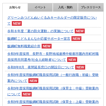
お知らせ
イベント
入札・契約
プレスリリース
グリーンみつどんぬいぐるみキーホルダーの限定販売につい
て
令和８年度「夏の防火運動」の実施について
飯綱町こどもまんなか応援サポーター宣言
飯綱町無料職業紹介所
令和9年度採用 長野市・長野地域連携中枢都市圏内市町村職
員採用共同選考(社会人経験者)について
令和8年8月 夜間延長窓口の開設日について
令和9年度採用飯綱町職員採用試験（一般行政職：初級）受験
案内について
令和9年度採用飯綱町職員採用試験（保育士：中級）受験案内
について
令和9年度採用飯綱町職員採用試験（保育士：上級）受験案内