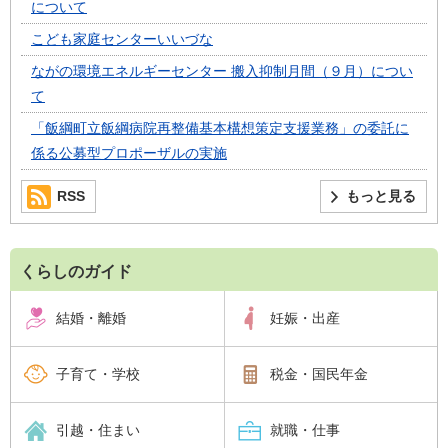
について
こども家庭センターいいづな
ながの環境エネルギーセンター 搬入抑制月間（９月）につい
て
「飯綱町立飯綱病院再整備基本構想策定支援業務」の委託に
係る公募型プロポーザルの実施
RSS
もっと見る
くらしのガイド
結婚・離婚
妊娠・出産
子育て・学校
税金・国民年金
引越・住まい
就職・仕事