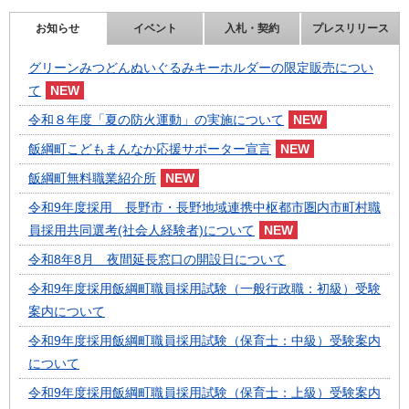
お知らせ
イベント
入札・契約
プレスリリース
グリーンみつどんぬいぐるみキーホルダーの限定販売につい
て
令和８年度「夏の防火運動」の実施について
飯綱町こどもまんなか応援サポーター宣言
飯綱町無料職業紹介所
令和9年度採用 長野市・長野地域連携中枢都市圏内市町村職
員採用共同選考(社会人経験者)について
令和8年8月 夜間延長窓口の開設日について
令和9年度採用飯綱町職員採用試験（一般行政職：初級）受験
案内について
令和9年度採用飯綱町職員採用試験（保育士：中級）受験案内
について
令和9年度採用飯綱町職員採用試験（保育士：上級）受験案内