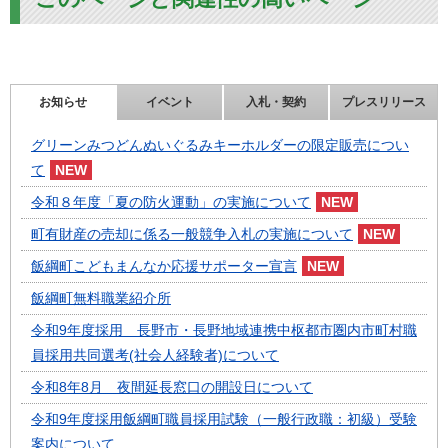
お知らせ
イベント
入札・契約
プレスリリース
グリーンみつどんぬいぐるみキーホルダーの限定販売につい
て
令和８年度「夏の防火運動」の実施について
町有財産の売却に係る一般競争入札の実施について
飯綱町こどもまんなか応援サポーター宣言
飯綱町無料職業紹介所
令和9年度採用 長野市・長野地域連携中枢都市圏内市町村職
員採用共同選考(社会人経験者)について
令和8年8月 夜間延長窓口の開設日について
令和9年度採用飯綱町職員採用試験（一般行政職：初級）受験
案内について