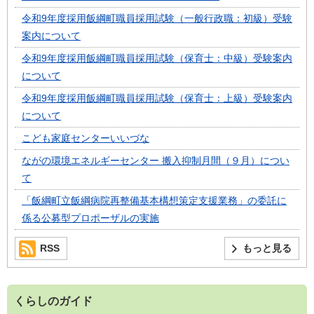
令和9年度採用飯綱町職員採用試験（一般行政職：初級）受験
案内について
令和9年度採用飯綱町職員採用試験（保育士：中級）受験案内
について
令和9年度採用飯綱町職員採用試験（保育士：上級）受験案内
について
こども家庭センターいいづな
ながの環境エネルギーセンター 搬入抑制月間（９月）につい
て
「飯綱町立飯綱病院再整備基本構想策定支援業務」の委託に
係る公募型プロポーザルの実施
RSS
もっと見る
くらしのガイド