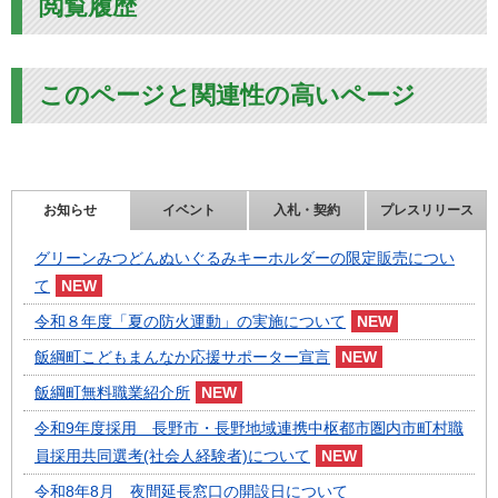
閲覧履歴
このページと関連性の高いページ
お知らせ
イベント
入札・契約
プレスリリース
グリーンみつどんぬいぐるみキーホルダーの限定販売につい
て
令和８年度「夏の防火運動」の実施について
飯綱町こどもまんなか応援サポーター宣言
飯綱町無料職業紹介所
令和9年度採用 長野市・長野地域連携中枢都市圏内市町村職
員採用共同選考(社会人経験者)について
令和8年8月 夜間延長窓口の開設日について