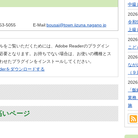
中級
202
令和
53-5055
E-Mail:
bousai@town.iizuna.nagano.jp
上級
202
ルをご覧いただくためには、Adobe Readerのプラグイン
こど
必要となります。お持ちでない場合は、お使いの機種とス
202
わせたプラグインをインストールしてください。
なが
eaderをダウンロードする
（９
202
「飯
業務
施
高いページ