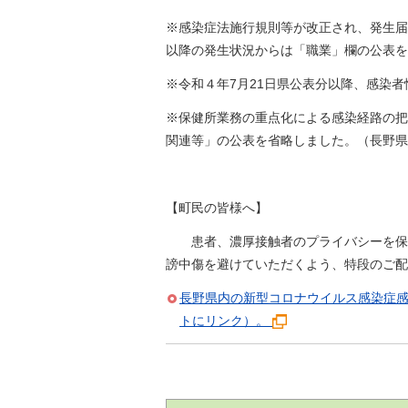
金
住まい・土地
※感染症法施行規則等が改正され、発生届
人権・平和啓発
環境・ゴミ
以降の発生状況からは「職業」欄の公表を
学校給食
上下水道
※令和４年7月21日県公表分以降、感染
児童クラブ
交通・道路
※保健所業務の重点化による感染経路の把
飯綱町コミュニ
安全・防犯
関連等」の公表を省略しました。（長野県
ティスクール
ペット・動物
相談窓口
【町民の皆様へ】
患者、濃厚接触者のプライバシーを保護
謗中傷を避けていただくよう、特段のご配
長野県内の新型コロナウイルス感染症
トにリンク）。