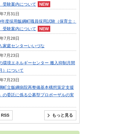
）受験案内について
6年7月31日
9年度採用飯綱町職員採用試験（保育士：
）受験案内について
6年7月28日
も家庭センターいいづな
6年7月23日
の環境エネルギーセンター 搬入抑制月間
月）について
6年7月23日
綱町立飯綱病院再整備基本構想策定支援
」の委託に係る公募型プロポーザルの実
RSS
もっと見る