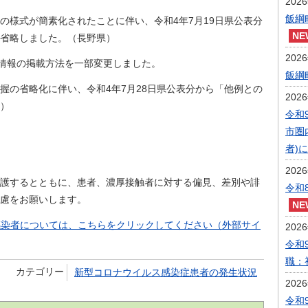
202
飯綱
の様式が簡素化されたことに伴い、令和4年7月19日県公表分
省略しました。（長野県）
202
者情報の掲載方法を一部変更しました。
飯綱
握の省略化に伴い、令和4年7月28日県公表分から「他例との
202
）
令和
市圏
者)
202
するとともに、患者、濃厚接触者に対する偏見、差別や誹
令和
慮をお願いします。
感染者については、こちらをクリックしてください（外部サイ
202
令和
職：
カテゴリー
新型コロナウイルス感染症患者の発生状況
202
令和