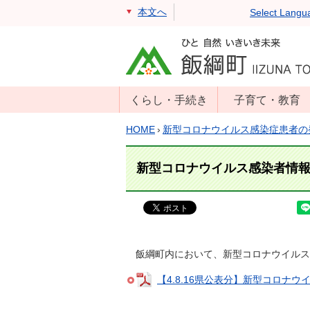
本文へ
Select Langu
くらし・手続き
子育て・教育
戸籍・住民票・
年齢別子育て情
HOME
›
新型コロナウイルス感染症患者の
印鑑証明
報
住民登録
子育て支援
新型コロナウイルス感染者情報
戸籍届出
母子の健康・予
防接種
マイナンバー
保育園
届出
小学校・中学校
飯綱町内において、新型コロナウイルス
消防・防災
生涯学習
年金・保険
【4.8.16県公表分】新型コロナウイル
学校教育・奨学
税金