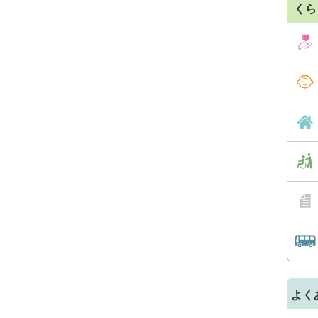
くら
よく