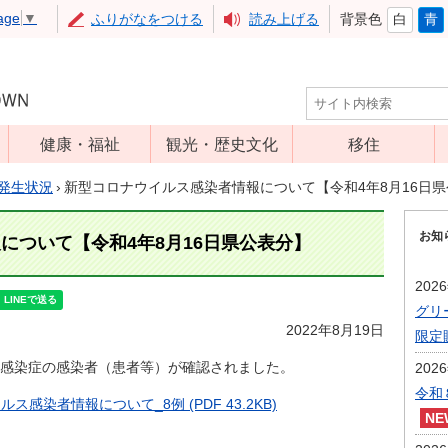
age
▼
ふりがなをつける
読み上げる
背景色
白
青
健康・福祉
観光・歴史文化
移住
児童福祉
観光
発生状況
›
新型コロナウイルス感染者情報について【令和4年8月16日
高齢者福祉
アップルミュー
お知
ジアム
について【令和4年8月16日県公表分】
介護保険
いいづな歴史ふ
障害福祉
202
れあい館
グリ
保健・医療
レジャー・スポ
2022年8月19日
限定
健康増進
ーツ
感染症の感染者（患者等）が確認されました。
202
予防接種
文化財
令和
ス感染者情報について_8例 (PDF 43.2KB)
食育