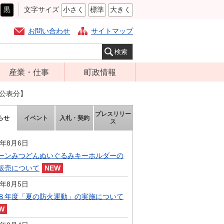
黒
文字サイズ
小さく
標準
大きく
お問い合わせ
サイトマップ
産業・仕事
町政情報
経営支援・金融
町の概要
県公表分】
支援・企業立地
組織案内
プレスリリー
らせ
イベント
入札・契約
就労支援
ス
庁舎案内
商工業振興
町長の部屋
6年8月6日
農林業振興
ーンみつどんぬいぐるみキーホルダーの
ふるさと納税
販売について
届出・証明・法
施策・計画
令・規制
6年8月5日
都市整備
８年度「夏の防火運動」の実施について
企業の税金
選挙
入札・契約
財政・行政改革