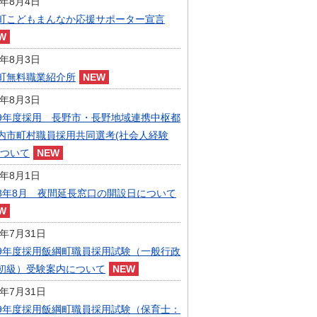
6年8月4日
指定管理者制度
町こどもまんなか応援サポーター宣言
人事・職員募集
人材募集
統計・人口
6年8月3日
広報・広聴
町無料職業紹介所
まちづくり
6年8月3日
庁舎建設
9年度採用 長野市・長野地域連携中枢都
内市町村職員採用共同選考(社会人経験
について
6年8月1日
8年8月 夜間延長窓口の開設日について
6年7月31日
9年度採用飯綱町職員採用試験（一般行政
初級）受験案内について
6年7月31日
9年度採用飯綱町職員採用試験（保育士：