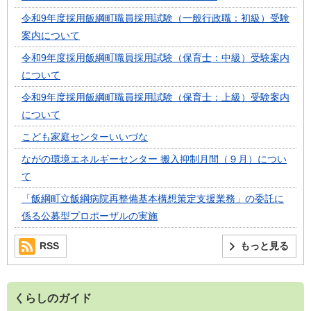
令和9年度採用飯綱町職員採用試験（一般行政職：初級）受験
案内について
令和9年度採用飯綱町職員採用試験（保育士：中級）受験案内
について
令和9年度採用飯綱町職員採用試験（保育士：上級）受験案内
について
こども家庭センターいいづな
ながの環境エネルギーセンター 搬入抑制月間（９月）につい
て
「飯綱町立飯綱病院再整備基本構想策定支援業務」の委託に
係る公募型プロポーザルの実施
RSS
もっと見る
くらしのガイド