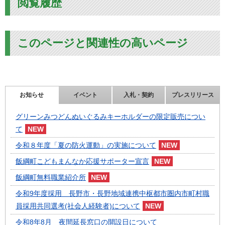
閲覧履歴
このページと関連性の高いページ
お知らせ
イベント
入札・契約
プレスリリース
グリーンみつどんぬいぐるみキーホルダーの限定販売につい
て
令和８年度「夏の防火運動」の実施について
飯綱町こどもまんなか応援サポーター宣言
飯綱町無料職業紹介所
令和9年度採用 長野市・長野地域連携中枢都市圏内市町村職
員採用共同選考(社会人経験者)について
令和8年8月 夜間延長窓口の開設日について