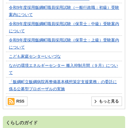
令和9年度採用飯綱町職員採用試験（一般行政職：初級）受験
案内について
令和9年度採用飯綱町職員採用試験（保育士：中級）受験案内
について
令和9年度採用飯綱町職員採用試験（保育士：上級）受験案内
について
こども家庭センターいいづな
ながの環境エネルギーセンター 搬入抑制月間（９月）につい
て
「飯綱町立飯綱病院再整備基本構想策定支援業務」の委託に
係る公募型プロポーザルの実施
RSS
もっと見る
くらしのガイド