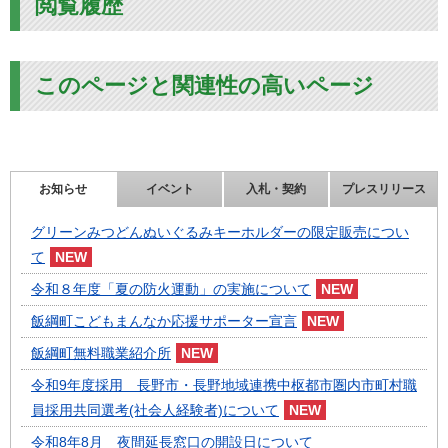
閲覧履歴
このページと関連性の高いページ
お知らせ
イベント
入札・契約
プレスリリース
グリーンみつどんぬいぐるみキーホルダーの限定販売につい
て
令和８年度「夏の防火運動」の実施について
飯綱町こどもまんなか応援サポーター宣言
飯綱町無料職業紹介所
令和9年度採用 長野市・長野地域連携中枢都市圏内市町村職
員採用共同選考(社会人経験者)について
令和8年8月 夜間延長窓口の開設日について