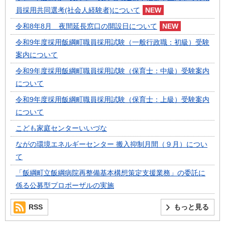
員採用共同選考(社会人経験者)について
令和8年8月 夜間延長窓口の開設日について
令和9年度採用飯綱町職員採用試験（一般行政職：初級）受験
案内について
令和9年度採用飯綱町職員採用試験（保育士：中級）受験案内
について
令和9年度採用飯綱町職員採用試験（保育士：上級）受験案内
について
こども家庭センターいいづな
ながの環境エネルギーセンター 搬入抑制月間（９月）につい
て
「飯綱町立飯綱病院再整備基本構想策定支援業務」の委託に
係る公募型プロポーザルの実施
RSS
もっと見る