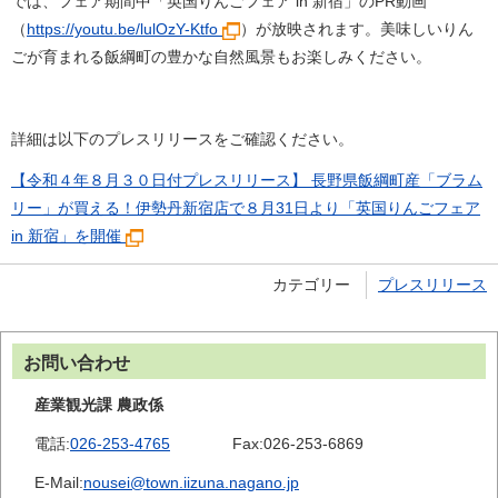
では、フェア期間中「英国りんごフェア in 新宿」のPR動画
（
https://youtu.be/lulOzY-Ktfo
）が放映されます。美味しいりん
ごが育まれる飯綱町の豊かな自然風景もお楽しみください。
詳細は以下のプレスリリースをご確認ください。
【令和４年８月３０日付プレスリリース】 長野県飯綱町産「ブラム
リー」が買える！伊勢丹新宿店で８月31日より「英国りんごフェア
in 新宿」を開催
カテゴリー
プレスリリース
お問い合わせ
産業観光課 農政係
電話:
026-253-4765
Fax:
026-253-6869
E-Mail:
nousei@town.iizuna.nagano.jp