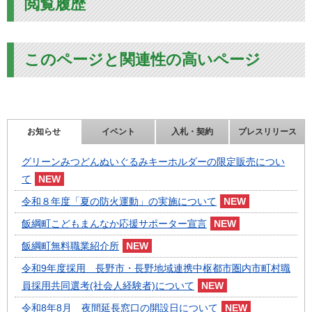
閲覧履歴
このページと関連性の高いページ
お知らせ
イベント
入札・契約
プレスリリース
グリーンみつどんぬいぐるみキーホルダーの限定販売につい
て
令和８年度「夏の防火運動」の実施について
飯綱町こどもまんなか応援サポーター宣言
飯綱町無料職業紹介所
令和9年度採用 長野市・長野地域連携中枢都市圏内市町村職
員採用共同選考(社会人経験者)について
令和8年8月 夜間延長窓口の開設日について