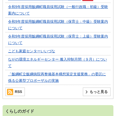
令和9年度採用飯綱町職員採用試験（一般行政職：初級）受験
案内について
令和9年度採用飯綱町職員採用試験（保育士：中級）受験案内
について
令和9年度採用飯綱町職員採用試験（保育士：上級）受験案内
について
こども家庭センターいいづな
ながの環境エネルギーセンター 搬入抑制月間（９月）につい
て
「飯綱町立飯綱病院再整備基本構想策定支援業務」の委託に
係る公募型プロポーザルの実施
RSS
もっと見る
くらしのガイド