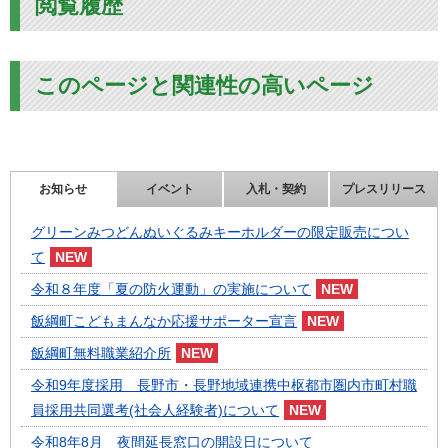
閲覧履歴
このページと関連性の高いページ
お知らせ
イベント
入札・契約
プレスリリース
グリーンみつどんぬいぐるみキーホルダーの限定販売につい
て
令和８年度「夏の防火運動」の実施について
飯綱町こどもまんなか応援サポーター宣言
飯綱町無料職業紹介所
令和9年度採用 長野市・長野地域連携中枢都市圏内市町村職
員採用共同選考(社会人経験者)について
令和8年8月 夜間延長窓口の開設日について