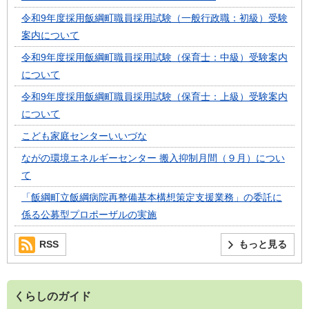
令和9年度採用飯綱町職員採用試験（一般行政職：初級）受験
案内について
令和9年度採用飯綱町職員採用試験（保育士：中級）受験案内
について
令和9年度採用飯綱町職員採用試験（保育士：上級）受験案内
について
こども家庭センターいいづな
ながの環境エネルギーセンター 搬入抑制月間（９月）につい
て
「飯綱町立飯綱病院再整備基本構想策定支援業務」の委託に
係る公募型プロポーザルの実施
RSS
もっと見る
くらしのガイド