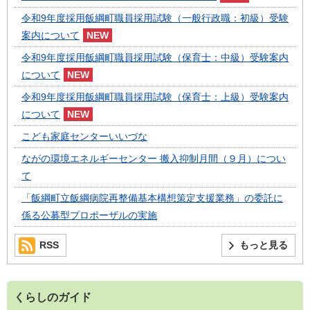
令和9年度採用飯綱町職員採用試験（一般行政職：初級）受験
案内について
令和9年度採用飯綱町職員採用試験（保育士：中級）受験案内
について
令和9年度採用飯綱町職員採用試験（保育士：上級）受験案内
について
こども家庭センターいいづな
ながの環境エネルギーセンター 搬入抑制月間（９月）につい
て
「飯綱町立飯綱病院再整備基本構想策定支援業務」の委託に
係る公募型プロポーザルの実施
RSS
もっと見る
くらしのガイド