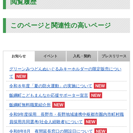
閲覧履歴
このページと関連性の高いページ
お知らせ
イベント
入札・契約
プレスリリース
グリーンみつどんぬいぐるみキーホルダーの限定販売につい
て
令和８年度「夏の防火運動」の実施について
飯綱町こどもまんなか応援サポーター宣言
飯綱町無料職業紹介所
令和9年度採用 長野市・長野地域連携中枢都市圏内市町村職
員採用共同選考(社会人経験者)について
令和8年8月 夜間延長窓口の開設日について