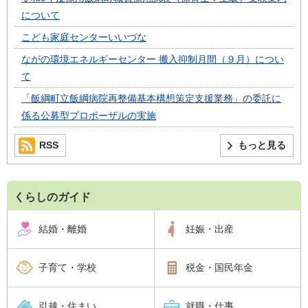
について
こども家庭センターいいづな
ながの環境エネルギーセンター 搬入抑制月間（９月）につい
て
「飯綱町立飯綱病院再整備基本構想策定支援業務」の委託に
係る公募型プロポーザルの実施
RSS
もっと見る
くらしのガイド
結婚・離婚
妊娠・出産
子育て・学校
税金・国民年金
引越・住まい
就職・仕事