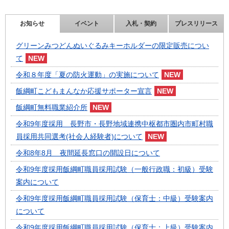
お知らせ
イベント
入札・契約
プレスリリース
グリーンみつどんぬいぐるみキーホルダーの限定販売につい
て
令和８年度「夏の防火運動」の実施について
飯綱町こどもまんなか応援サポーター宣言
飯綱町無料職業紹介所
令和9年度採用 長野市・長野地域連携中枢都市圏内市町村職
員採用共同選考(社会人経験者)について
令和8年8月 夜間延長窓口の開設日について
令和9年度採用飯綱町職員採用試験（一般行政職：初級）受験
案内について
令和9年度採用飯綱町職員採用試験（保育士：中級）受験案内
について
令和9年度採用飯綱町職員採用試験（保育士：上級）受験案内