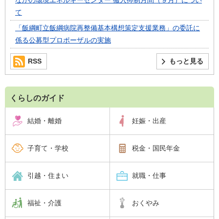
ながの環境エネルギーセンター 搬入抑制月間（９月）につい
て
「飯綱町立飯綱病院再整備基本構想策定支援業務」の委託に
係る公募型プロポーザルの実施
RSS
もっと見る
くらしのガイド
結婚・離婚
妊娠・出産
子育て・学校
税金・国民年金
引越・住まい
就職・仕事
福祉・介護
おくやみ