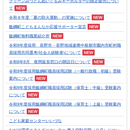
グリーンみつどんぬいぐるみキーホルダーの限定販売につい
て
令和８年度「夏の防火運動」の実施について
飯綱町こどもまんなか応援サポーター宣言
飯綱町無料職業紹介所
令和9年度採用 長野市・長野地域連携中枢都市圏内市町村職
員採用共同選考(社会人経験者)について
令和8年8月 夜間延長窓口の開設日について
令和9年度採用飯綱町職員採用試験（一般行政職：初級）受験
案内について
令和9年度採用飯綱町職員採用試験（保育士：中級）受験案内
について
令和9年度採用飯綱町職員採用試験（保育士：上級）受験案内
について
こども家庭センターいいづな