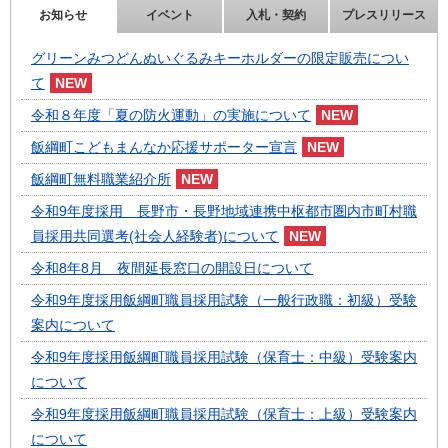
お知らせ
イベント
入札・契約
プレスリリース
グリーンみつどんぬいぐるみキーホルダーの限定販売につい
て
令和８年度「夏の防火運動」の実施について
飯綱町こどもまんなか応援サポーター宣言
飯綱町無料職業紹介所
令和9年度採用 長野市・長野地域連携中枢都市圏内市町村職
員採用共同選考(社会人経験者)について
令和8年8月 夜間延長窓口の開設日について
令和9年度採用飯綱町職員採用試験（一般行政職：初級）受験
案内について
令和9年度採用飯綱町職員採用試験（保育士：中級）受験案内
について
令和9年度採用飯綱町職員採用試験（保育士：上級）受験案内
について