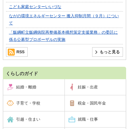
こども家庭センターいいづな
ながの環境エネルギーセンター 搬入抑制月間（９月）につい
て
「飯綱町立飯綱病院再整備基本構想策定支援業務」の委託に
係る公募型プロポーザルの実施
RSS
もっと見る
くらしのガイド
結婚・離婚
妊娠・出産
子育て・学校
税金・国民年金
引越・住まい
就職・仕事