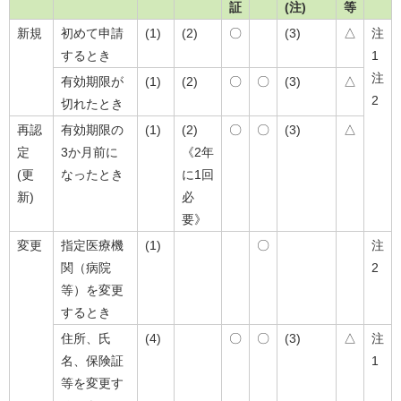
証
(注)
等
新規
初めて申請
(1)
(2)
〇
(3)
△
注
するとき
1
注
有効期限が
(1)
(2)
〇
〇
(3)
△
2
切れたとき
再認
有効期限の
(1)
(2)
〇
〇
(3)
△
定
3か月前に
《2年
(更
なったとき
に1回
新)
必
要》
変更
指定医療機
(1)
〇
注
関（病院
2
等）を変更
するとき
住所、氏
(4)
〇
〇
(3)
△
注
名、保険証
1
等を変更す