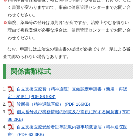
く書類が変わりますので、事前に健康管理センターまでお問い合
わせください。
病院、薬局等の登録は原則各1か所ですが、治療上やむを得ない
理由で複数登録が必要な場合は、健康管理センターまでお問い合
わせください。
なお、申請には主治医の理由書の提出が必要ですが、県による審
査で認められない場合もあります。
関係書類様式
自立支援医療費（精神通院）支給認定申請書（新規・再認
定・変更）(PDF 86.9KB)
診断書（精神通院医療） (PDF 166KB)
個人番号及び税務情報の閲覧及び提供に関する同意書 (PDF
88.2KB)
自立支援医療受給者証等記載内容事項変更届（精神通院医
療） (PDF 63.3KB)