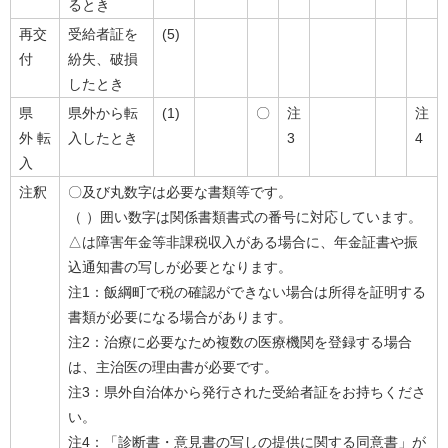
るとき
再交
受給者証を
(5)
付
紛失、破損
したとき
県
県外から転
(1)
〇
注
注
外 転
入したとき
3
4
入
注釈
〇及び丸数字は必要な書類等です。
（ ）囲い数字は関係書類書式の番号に対応しています。
△は障害年金等非課税収入がある場合に、年金証書や振
込通知書の写しが必要となります。
注1：飯綱町で税の確認ができない場合は所得を証明する
書類が必要になる場合があります。
注2：治療に必要なため複数の医療機関を登録する場合
は、主治医の理由書が必要です。
注3：県外自治体から発行された受給者証をお持ちくださ
い。
注4：「診断書・意見書の写しの提供に関する同意書」が