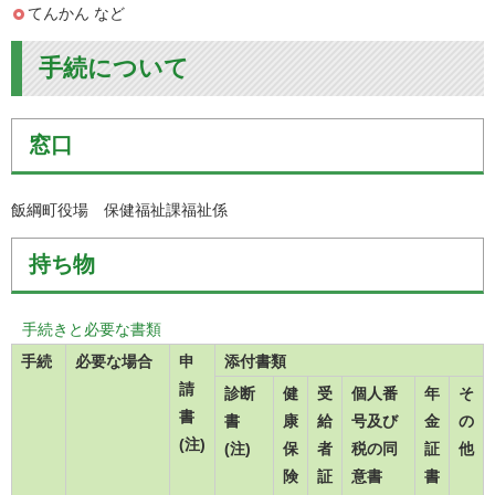
てんかん など
手続について
窓口
飯綱町役場 保健福祉課福祉係
持ち物
手続きと必要な書類
手続
必要な場合
申
添付書類
請
診断
健
受
個人番
年
そ
書
書
康
給
号及び
金
の
(注)
(注)
保
者
税の同
証
他
険
証
意書
書