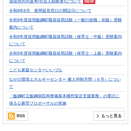
員採用共同選考(社会人経験者)について
令和8年8月 夜間延長窓口の開設日について
令和9年度採用飯綱町職員採用試験（一般行政職：初級）受験
案内について
令和9年度採用飯綱町職員採用試験（保育士：中級）受験案内
について
令和9年度採用飯綱町職員採用試験（保育士：上級）受験案内
について
こども家庭センターいいづな
ながの環境エネルギーセンター 搬入抑制月間（９月）につい
て
「飯綱町立飯綱病院再整備基本構想策定支援業務」の委託に
係る公募型プロポーザルの実施
RSS
もっと見る