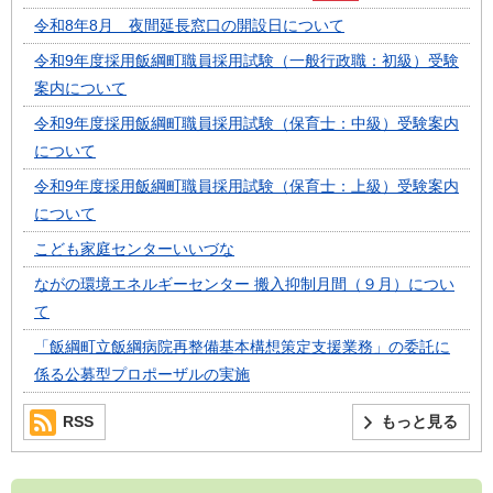
令和8年8月 夜間延長窓口の開設日について
令和9年度採用飯綱町職員採用試験（一般行政職：初級）受験
案内について
令和9年度採用飯綱町職員採用試験（保育士：中級）受験案内
について
令和9年度採用飯綱町職員採用試験（保育士：上級）受験案内
について
こども家庭センターいいづな
ながの環境エネルギーセンター 搬入抑制月間（９月）につい
て
「飯綱町立飯綱病院再整備基本構想策定支援業務」の委託に
係る公募型プロポーザルの実施
RSS
もっと見る