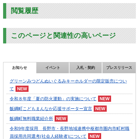
閲覧履歴
このページと関連性の高いページ
お知らせ
イベント
入札・契約
プレスリリース
グリーンみつどんぬいぐるみキーホルダーの限定販売につい
て
令和８年度「夏の防火運動」の実施について
飯綱町こどもまんなか応援サポーター宣言
飯綱町無料職業紹介所
令和9年度採用 長野市・長野地域連携中枢都市圏内市町村職
員採用共同選考(社会人経験者)について