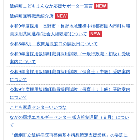
飯綱町こどもまんなか応援サポーター宣言
飯綱町無料職業紹介所
令和9年度採用 長野市・長野地域連携中枢都市圏内市町村職
員採用共同選考(社会人経験者)について
令和8年8月 夜間延長窓口の開設日について
令和9年度採用飯綱町職員採用試験（一般行政職：初級）受験
案内について
令和9年度採用飯綱町職員採用試験（保育士：中級）受験案内
について
令和9年度採用飯綱町職員採用試験（保育士：上級）受験案内
について
こども家庭センターいいづな
ながの環境エネルギーセンター 搬入抑制月間（９月）につい
て
「飯綱町立飯綱病院再整備基本構想策定支援業務」の委託に